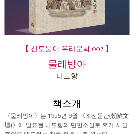
【 신토불이 우리문학 002 】
물레방아
나도향
책소개
〈물레방아〉는 1925년 9월 《조선문단(朝鮮文
壇)》에 발표된 나도향의 단편소설로 후기 사실