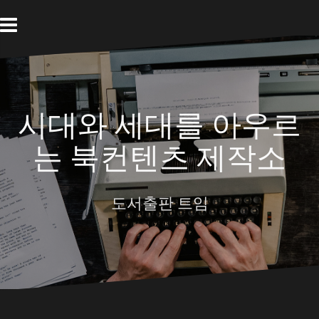
Skip
to
content
시대와 세대를 아우르
는 북컨텐츠 제작소
도서출판 트임