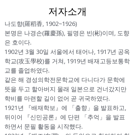
저자소개
나도향(羅稻香, 1902~1926)
본명은 나경손(羅慶孫), 필명은 빈(彬)이며, 도향
은 호이다.
1902년 3월 30일 서울에서 태어나, 1917년 공옥
학교(攻玉學校)를 거쳐, 1919년 배재고등보통학
교를 졸업하였다.
같은 해 경성의학전문학교에 다니다가 문학에
뜻을 두고 할아버지 몰래 일본으로 건너갔지만
학비를 마련할 길이 없어 곧 귀국하였다.
1921년 『배재학보』에 「출향」을 발표하고,
뒤이어 『신민공론』에 단편 「추억」을 발표
하면서 문필 활동을 시작했다.