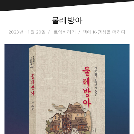
물레방아
2023년 11월 20일
트임바라기
책에 K-갬성을 더하다