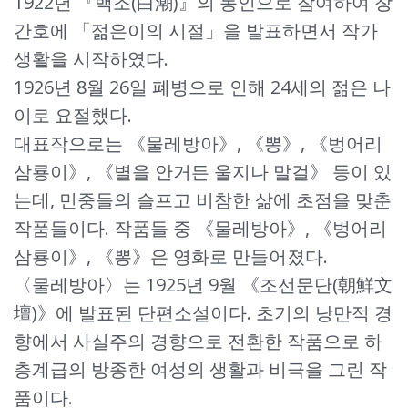
1922년 『백조(白潮)』의 동인으로 참여하여 창
간호에 「젊은이의 시절」을 발표하면서 작가
생활을 시작하였다.
1926년 8월 26일 폐병으로 인해 24세의 젊은 나
이로 요절했다.
대표작으로는 《물레방아》, 《뽕》, 《벙어리
삼룡이》, 《별을 안거든 울지나 말걸》 등이 있
는데, 민중들의 슬프고 비참한 삶에 초점을 맞춘
작품들이다. 작품들 중 《물레방아》, 《벙어리
삼룡이》, 《뽕》은 영화로 만들어졌다.
〈물레방아〉는 1925년 9월 《조선문단(朝鮮文
壇)》에 발표된 단편소설이다. 초기의 낭만적 경
향에서 사실주의 경향으로 전환한 작품으로 하
층계급의 방종한 여성의 생활과 비극을 그린 작
품이다.