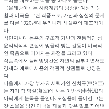
주의를 대표하는 작품 중 하나로 꼽는다.
〈물레방아〉는 하층계급의 방종한 여성의 생
활과 비극을 그린 작품으로, 가난과 상실의 문제
를 다룬 1920년대 우리나라 사실주의 대표작이
다.
식민지시대 농촌의 구조적 가난과 전통적인 성
윤리의식의 변질이 맞물려 빚는 갈등이 비극적
인 죽음으로 이어지는 과정을 그리고 있다.
작품속에서 물레방앗간은 자연의 일부이면서도
경제와 에로티시즘의 객관적 상관물로 상징된
다.
마을에서 가장 부자요 세력가인 신치규(申治圭)
는 자기 집 막실(幕室)에 사는 이방원(李芳源)의
아낙에게 눈독을 들인다. 오십줄에 들어선 그는
갓 스물을 넘긴 아낙을 재물과 갖은 말로 꾀어낸