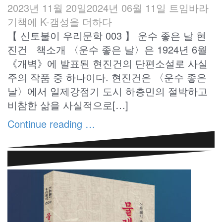
2023년 11월 20일
2024년 06월 11일
트임바라
기
책에 K-갬성을 더하다
【 신토불이 우리문학 003 】 운수 좋은 날 현
진건 책소개 〈운수 좋은 날〉은 1924년 6월
《개벽》에 발표된 현진건의 단편소설로 사실
주의 작품 중 하나이다. 현진건은 〈운수 좋은
날〉에서 일제강점기 도시 하층민의 절박하고
비참한 삶을 사실적으로[…]
Continue reading …