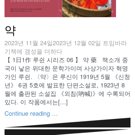
약
2023년 11월 24일
2023년 12월 02일
트임바라
기
책에 갬성을 더하다
【 1日1作 루쉰 시리즈 06 】 약 藥 책소개 중
국이 낳은 위대한 문학가이며 사상가이자 혁명
가인 루쉰. 〈약〉은 루신이 1919년 5월 《신청
년》 6권 5호에 발표한 단편소설로, 1923년 8
월에 출판된 소설집 《외침(吶喊)》에 수록되어
있다. 이 작품에서는[…]
Continue reading …