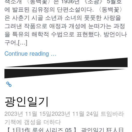
책소개 〈동백꽃〉은 1936년 《조광》 5월호
에 발표된 김유정의 단편소설이다. 〈동백꽃〉
은 사춘기 시골 소년과 소녀의 풋풋한 사랑을
그려낸 작품으로 애정과 개성에 눈떠가는 과정
을 특유의 해학적 수법으로 표현했다. 방언이나
구어,[…]
Continue reading …
광인일기
2023년 11월 15일
2023년 11월 24일
트임바라
기
책에 갬성을 더하다
【 1日1作 루쉰 시리즈 05 】 광인일기 狂人日