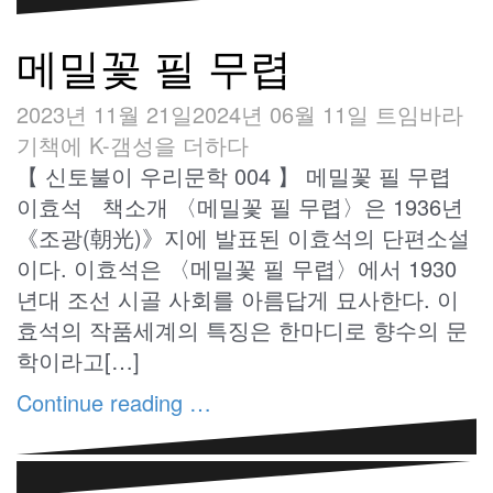
메밀꽃 필 무렵
2023년 11월 21일
2024년 06월 11일
트임바라
기
책에 K-갬성을 더하다
【 신토불이 우리문학 004 】 메밀꽃 필 무렵
이효석 책소개 〈메밀꽃 필 무렵〉은 1936년
《조광(朝光)》지에 발표된 이효석의 단편소설
이다. 이효석은 〈메밀꽃 필 무렵〉에서 1930
년대 조선 시골 사회를 아름답게 묘사한다. 이
효석의 작품세계의 특징은 한마디로 향수의 문
학이라고[…]
Continue reading …