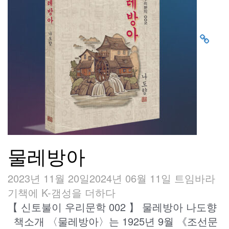
물레방아
2023년 11월 20일
2024년 06월 11일
트임바라
기
책에 K-갬성을 더하다
【 신토불이 우리문학 002 】 물레방아 나도향
책소개 〈물레방아〉는 1925년 9월 《조선문