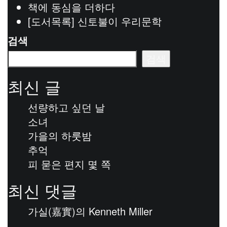
책에 동심을 더하다
[도서목록] 신토불이 우리문학
검색
검색
최신 글
선량하고 싶던 날
소녀
가을의 하룻밤
추억
피 묻은 편지 몇 쪽
최신 댓글
가실(嘉實)
의
Kenneth Miller