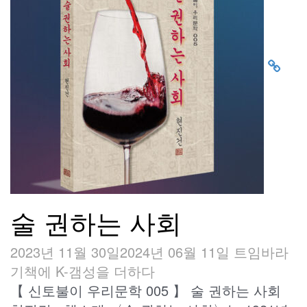
술 권하는 사회
2023년 11월 30일
2024년 06월 11일
트임바라
기
책에 K-갬성을 더하다
【 신토불이 우리문학 005 】 술 권하는 사회