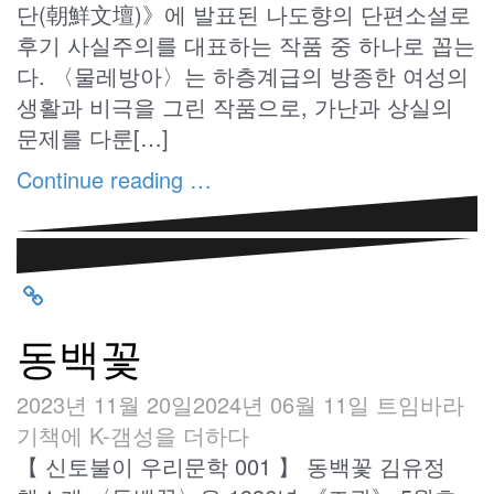
단(朝鮮文壇)》에 발표된 나도향의 단편소설로
후기 사실주의를 대표하는 작품 중 하나로 꼽는
다. 〈물레방아〉는 하층계급의 방종한 여성의
생활과 비극을 그린 작품으로, 가난과 상실의
문제를 다룬[…]
Continue reading …
동백꽃
2023년 11월 20일
2024년 06월 11일
트임바라
기
책에 K-갬성을 더하다
【 신토불이 우리문학 001 】 동백꽃 김유정