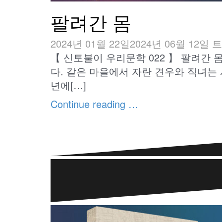
팔려간 몸
2024년 01월 22일
2024년 06월 12일
트
【 신토불이 우리문학 022 】 팔려간
다. 같은 마을에서 자란 견우와 직녀는
년에[…]
Continue reading …