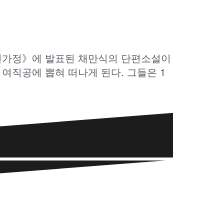
 《신가정》에 발표된 채만식의 단편소설이
여직공에 뽑혀 떠나게 된다. 그들은 1