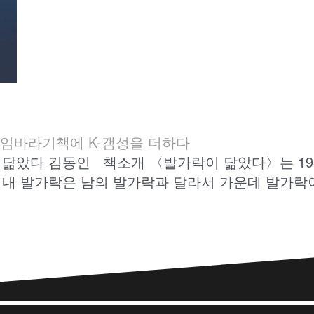
임바라기
책에 K-갬성을 더하다
이 닮았다 김동인 책소개 〈발가락이 닮았다〉는 193
. 내 발가락은 남의 발가락과 달라서 가운데 발가락이