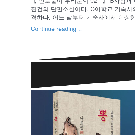
【 신토불이 우리문학 021 】 B사감
진건의 단편소설이다. C여학교 기숙사
격하다. 어느 날부터 기숙사에서 이상한
Continue reading …