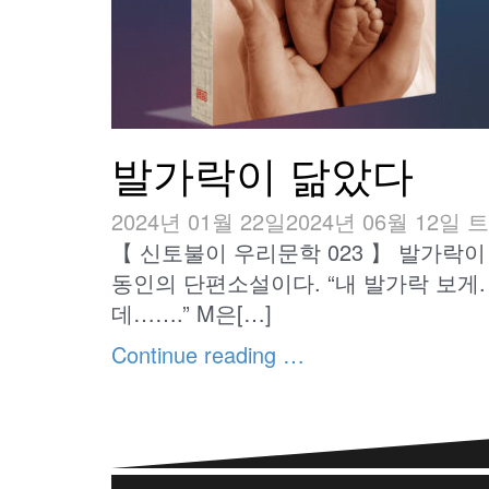
발가락이 닮았다
2024년 01월 22일
2024년 06월 12일
트
【 신토불이 우리문학 023 】 발가락
동인의 단편소설이다. “내 발가락 보게
데…….” M은[…]
Continue reading …