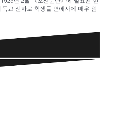
1925년 2월 《조선문단》에 발표된 현
독교 신자로 학생들 연애사에 매우 엄