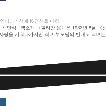
임바라기
책에 K-갬성을 더하다
 몸 채만식 책소개 〈팔려간 몸〉은 1933년 8월
 사랑을 키워나가지만 직녀 부모님의 반대로 직녀는 