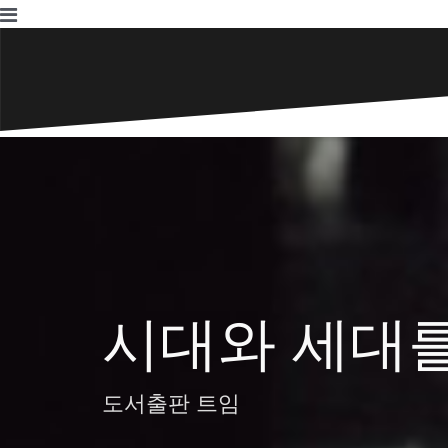
Skip
to
content
시대와 세대
도서출판 트임