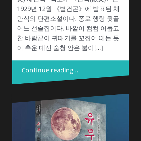
1929년 12월 《별건곤》에 발표된 채
만식의 단편소설이다. 종로 행랑 뒷골
어느 선술집이다. 바깥이 컴컴 어둡고
찬 바람끝이 귀때기를 꼬집어 떼는 듯
이 추운 대신 술청 안은 불이[…]
Continue reading …