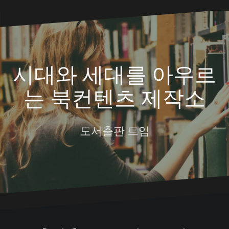
Skip
to
content
시대와 세대를 아우르
는 북컨텐츠 제작소
도서출판 트임