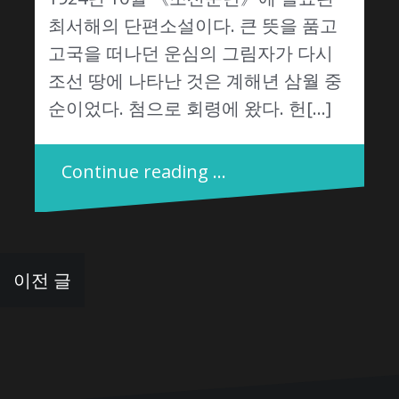
최서해의 단편소설이다. 큰 뜻을 품고
고국을 떠나던 운심의 그림자가 다시
조선 땅에 나타난 것은 계해년 삼월 중
순이었다. 첨으로 회령에 왔다. 헌[…]
Continue reading …
글
이전 글
탐
색