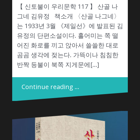
【 신토불이 우리문학 117 】 산골 나
그네 김유정 책소개 〈산골 나그네〉
는 1933년 3월 《제일선》에 발표된 김
유정의 단편소설이다. 홀어미는 쪽 떨
어진 화로를 끼고 앉아서 쓸쓸한 대로
곰곰 생각에 젖는다. 가뜩이나 침침한
반짝 등불이 북쪽 지게문에[…]
Continue reading …