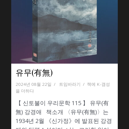
유무(有無)
2024년 08월 22일
트임바라기
책에 K-갬성
을 더하다
【 신토불이 우리문학 115 】 유무(有
無) 강경애 책소개 〈유무(有無)〉는
1934년 2월 《신가정》에 발표된 강경