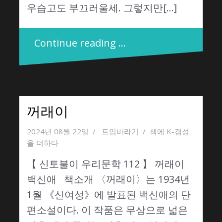
우습고도 부끄러울세. 그렇지만[…]
Continue reading …
꺼래이
2024년 08월 22일
트임바라기
책에 K-갬성
을 더하다
【 신토불이 우리문학 112 】 꺼래이
백신애 책소개 〈꺼래이〉는 1934년
1월 《신여성》에 발표된 백신애의 단
편소설이다. 이 작품은 무상으로 넓은