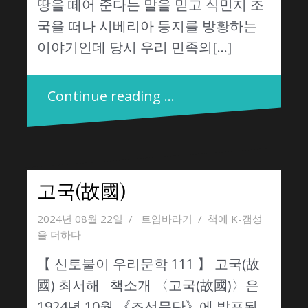
땅을 떼어 준다는 말을 믿고 식민지 조
국을 떠나 시베리아 등지를 방황하는
이야기인데 당시 우리 민족의[…]
Continue reading …
고국(故國)
2024년 08월 22일
트임바라기
책에 K-갬성
을 더하다
【 신토불이 우리문학 111 】 고국(故
國) 최서해 책소개 〈고국(故國)〉은
1924년 10월 《조선문단》에 발표된