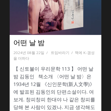
어떤 날 밤
2024년 08월 22일
트임바라기
책에 K-갬성
을 더하다
【 신토불이 우리문학 113 】 어떤 날
밤 김동인 책소개 〈어떤 날 밤〉은
1934년 12월 《신인문학(新人文學)》
에 발표된 김동인의 단편소설이다. 여
보게. 창피창피 한대야 나 같은 창피를
당해 본 사람이 있겠나. 지금 생각해도