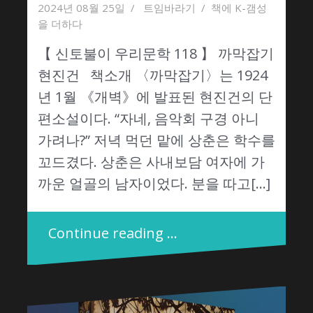
2024년 08월 25일
트임바라기
책에 K-갬성
을 더하다
【 신토불이 우리문학 118 】 까막잡기
현진건 책소개 〈까막잡기〉는 1924
년 1월 《개벽》에 발표된 현진건의 단
편소설이다. “자네, 음악회 구경 아니
가려나?” 저녁 먹던 맡에 상춘은 학수를
꼬드겼다. 상춘은 사내보담 여자에 가
까운 얼골의 남자이었다. 분을 따고[…]
Continue reading …