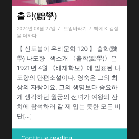
출학(黜學)
2024년 08월 27일
트임바라기
책에 K-갬성
을 더하다
【 신토불이 우리문학 120 】 출학(黜
學) 나도향 책소개 〈출학(黜學)〉은
1921년 4월 《배재학보》에 발표된 나
도향의 단편소설이다. 영숙은 그의 최
상의 자랑이요, 그의 생명보다 중요하
게 생각하던 월궁의 선녀가 여왕의 잔
치에 참석하러 갈 제 입는 듯한 모든 비
단[…]
Continue reading …