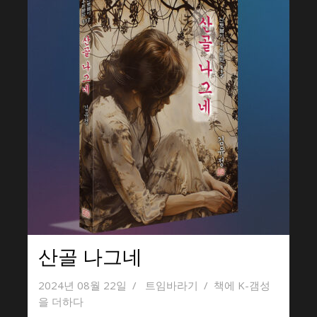
산골 나그네
2024년 08월 22일
트임바라기
책에 K-갬성
을 더하다