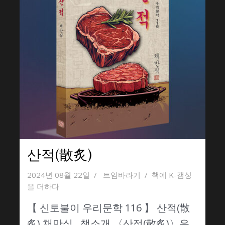
산적(散炙)
2024년 08월 22일
트임바라기
책에 K-갬성
을 더하다
【 신토불이 우리문학 116 】 산적(散
炙) 채만식 책소개 〈산적(散炙)〉은