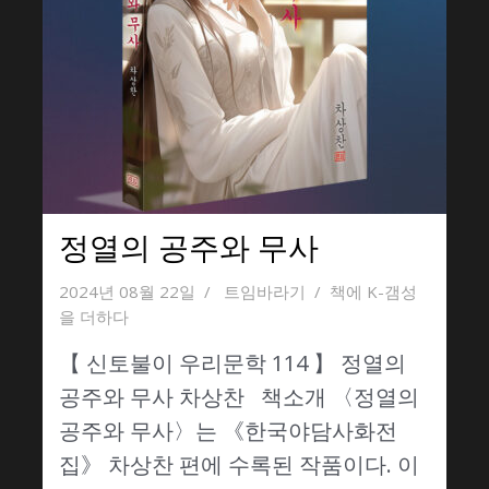
정열의 공주와 무사
2024년 08월 22일
트임바라기
책에 K-갬성
을 더하다
【 신토불이 우리문학 114 】 정열의
공주와 무사 차상찬 책소개 〈정열의
공주와 무사〉는 《한국야담사화전
집》 차상찬 편에 수록된 작품이다. 이