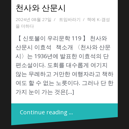
천사와 산문시
2024년 08월 27일
트임바라기
책에 K-갬성
을 더하다
【 신토불이 우리문학 119 】 천사와
산문시 이효석 책소개 〈천사와 산문
시〉는 1936년에 발표한 이효석의 단
편소설이다. 도회를 대수롭게 여기지
않는 무례하고 거만한 여행자라고 책하
여도 할 수 없는 노릇이다. 그러나 단 한
가지 눈이 가는 것은[…]
Continue reading …