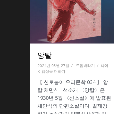
앙탈
2024년 03월 27일
트임바라기
책에
K-갬성을 더하다
【 신토불이 우리문학 034 】 앙
탈 채만식 책소개 〈앙탈〉은
1930년 5월 《신소설》에 발표된
채만식의 단편소설이다. 일제강
점기 몽상가인 양복신사 S가 갈