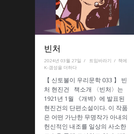
빈처
2024년 03월 27일
트임바라기
책에
K-갬성을 더하다
【 신토불이 우리문학 033 】 빈
처 현진건 책소개 〈빈처〉는
1921년 1월 《개벽》에 발표된
현진건의 단편소설이다. 이 작품
은 어떤 가난한 무명작가 아내의
헌신적인 내조를 일상의 사소한