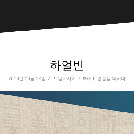
하얼빈
2024년 04월 08일
트임바라기
책에 K-갬성을 더하다