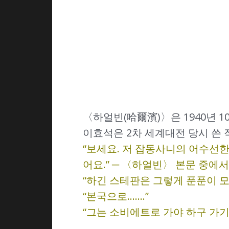
〈하얼빈(哈爾濱)〉은 1940년 
이효석은 2차 세계대전 당시 쓴
“보세요. 저 잡동사니의 어수선
어요.” ─ 〈하얼빈〉 본문 중에서
“하긴 스테판은 그렇게 푼푼이 모
“본국으로…….”
“그는 소비에트로 가야 하구 가기