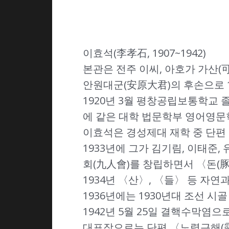
이효석(李孝石, 1907~1942)
본관은 전주 이씨, 아호가 가산(
안원대군(安原大君)의 후손으로 
1920년 3월 평창공립보통학교 
에 같은 대학 법문학부 영어영문
이효석은 경성제대 재학 중 단편 
1933년에 그가 김기림, 이태준,
회(九人會)를 창립하면서 〈돈(豚
1934년 〈산〉, 〈들〉 등 자
1936년에는 1930년대 조선 
1942년 5월 25일 결핵수막염으
대표작으로는 단편 〈노령근해(露