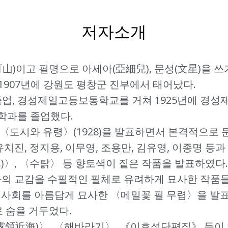
저자소개
可山)이고 필명으로 아세아(亞細兒), 문성(文星)을 쓰
1907년에 강원도 평창군 진부에서 태어났다.
졸업, 경성제일고등보통학교를 거쳐 1925년에 경성
학과를 졸업했다.
〈도시와 유령〉(1928)을 발표하면서 본격적으로 
 유치진, 정지용, 이무영, 조용만, 김유영, 이종명 
)〉, 〈수탉〉 등 향토색이 짙은 작품을 발표하였다.
연과의 교감을 수필적인 필체로 유려하게 묘사한 작품
시골 사회를 아름답게 묘사한 〈메밀꽃 필 무렵〉을 발
로 숨을 거두었다.
領近海)〉, 〈해바라기〉, 《이효석단편집》 등이 