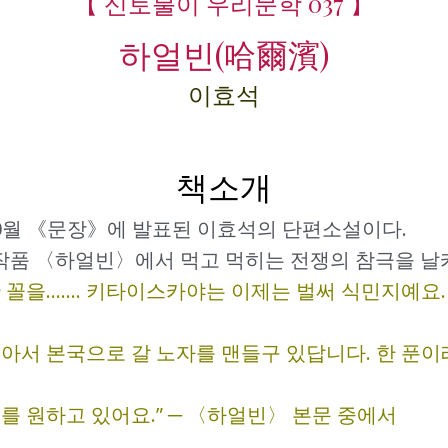
【 신토불이 우리문학 037 】
하얼빈(哈爾濱)
이효석
책소개
10월 《문장》에 발표된 이효석의 단편소설이다.
 작품 〈하얼빈〉에서 먹고 먹히는 전쟁의 참극을 날
한 꼴을……. 키타이스카야는 이제는 벌써 식민지예요.
아서 본국으로 갈 노자를 맨들구 있답니다. 한 푼이래
를 원하고 있어요.” ─ 〈하얼빈〉 본문 중에서