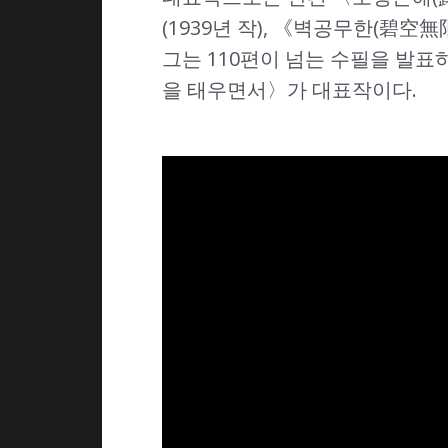
(1939년 작), 《벽공무한(碧空
그는 110편이 넘는 수필을 발표
을 태우면서〉가 대표작이다.