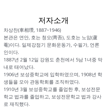
저자소개
차상찬(車相瓚, 1887~1946)
본관은 연안, 호는 청오(靑吾), 도호는 노암(蘆
菴)이다. 일제강점기 문화운동가, 수필가, 언론
인이다.
1887년 2월 12일 강원도 춘천에서 5남 1녀중 막
내로 태어났다.
1906년 보성중학교에 입학하였으며, 1908년 학
생들을 모아 관동학회를 조직하였다.
1910년 3월 보성중학교를 졸업한 후, 보성전문
학교 법과를 졸업하고, 보성전문학교 법과 강사
로 재직했다.