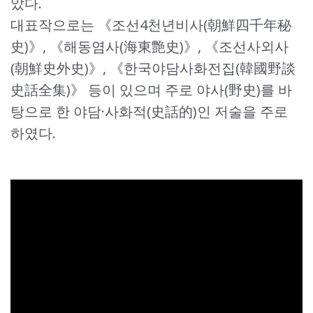
았다.
대표작으로는 《조선4천년비사(朝鮮四千年秘
史)》, 《해동염사(海東艶史)》, 《조선사외사
(朝鮮史外史)》, 《한국야담사화전집(韓國野談
史話全集)》 등이 있으며 주로 야사(野史)를 바
탕으로 한 야담·사화적(史話的)인 저술을 주로
하였다.