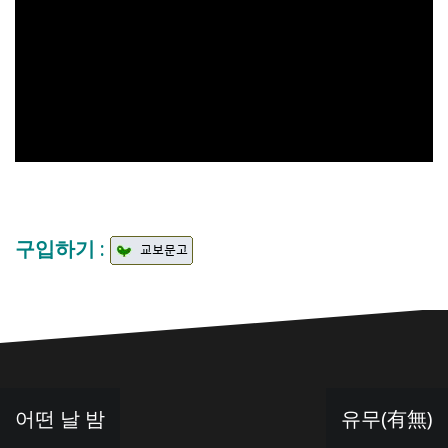
구입하기 :
글
어떤 날 밤
유무(有無)
탐