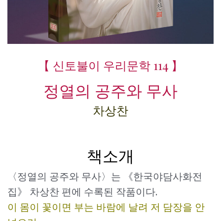
【 신토불이 우리문학 114 】
정열의 공주와 무사
차상찬
책소개
〈정열의 공주와 무사〉는 《한국야담사화전
집》 차상찬 편에 수록된 작품이다.
이 몸이 꽃이면 부는 바람에 날려 저 담장을 안