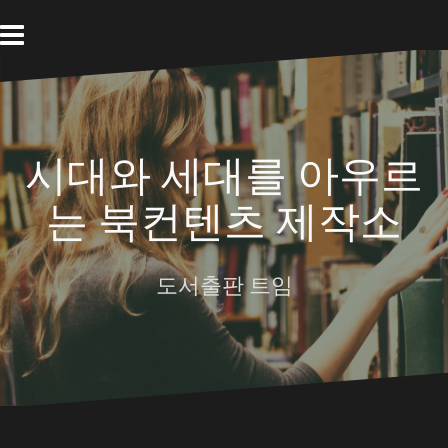
Skip
to
content
시대와 세대를 아우르
는 북컨텐츠 제작소
도서출판 트임