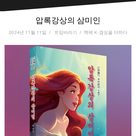
압록강상의 삼미인
2024년 11월 11일
트임바라기
책에 K-갬성을 더하다