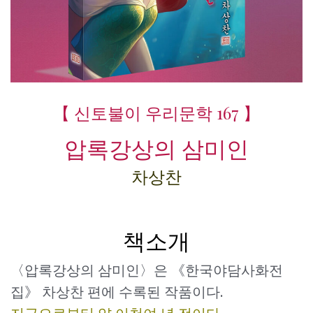
【 신토불이 우리문학 167 】
압록강상의 삼미인
차상찬
책소개
〈압록강상의 삼미인〉은 《한국야담사화전
집》 차상찬 편에 수록된 작품이다.