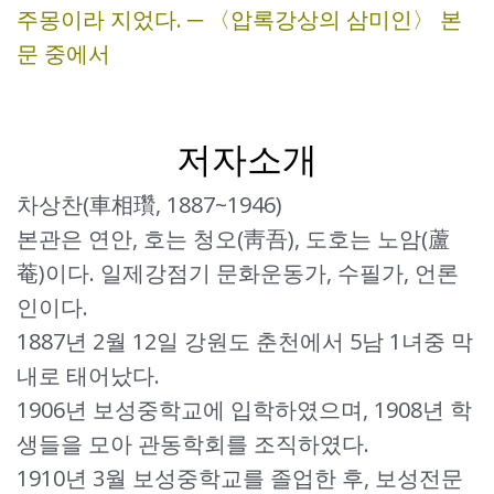
주몽이라 지었다. ─ 〈압록강상의 삼미인〉 본
문 중에서
저자소개
차상찬(車相瓚, 1887~1946)
본관은 연안, 호는 청오(靑吾), 도호는 노암(蘆
菴)이다. 일제강점기 문화운동가, 수필가, 언론
인이다.
1887년 2월 12일 강원도 춘천에서 5남 1녀중 막
내로 태어났다.
1906년 보성중학교에 입학하였으며, 1908년 학
생들을 모아 관동학회를 조직하였다.
1910년 3월 보성중학교를 졸업한 후, 보성전문