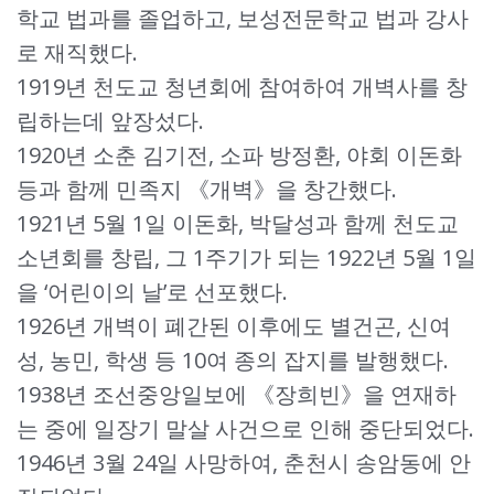
학교 법과를 졸업하고, 보성전문학교 법과 강사
로 재직했다.
1919년 천도교 청년회에 참여하여 개벽사를 창
립하는데 앞장섰다.
1920년 소춘 김기전, 소파 방정환, 야회 이돈화
등과 함께 민족지 《개벽》을 창간했다.
1921년 5월 1일 이돈화, 박달성과 함께 천도교
소년회를 창립, 그 1주기가 되는 1922년 5월 1일
을 ‘어린이의 날’로 선포했다.
1926년 개벽이 폐간된 이후에도 별건곤, 신여
성, 농민, 학생 등 10여 종의 잡지를 발행했다.
1938년 조선중앙일보에 《장희빈》을 연재하
는 중에 일장기 말살 사건으로 인해 중단되었다.
1946년 3월 24일 사망하여, 춘천시 송암동에 안