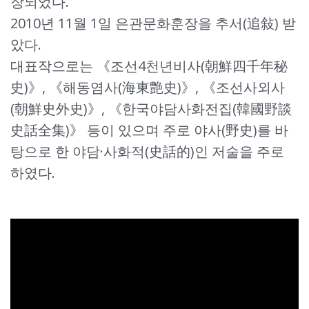
장되었다.
2010년 11월 1일 은관문화훈장을 추서(追敍) 받
았다.
대표작으로는 《조선4천년비사(朝鮮四千年秘
史)》, 《해동염사(海東艶史)》, 《조선사외사
(朝鮮史外史)》, 《한국야담사화전집(韓國野談
史話全集)》 등이 있으며 주로 야사(野史)를 바
탕으로 한 야담·사화적(史話的)인 저술을 주로
하였다.