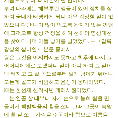
지금으로부터 약 이천여 년 전이다.
부여 나라에는 해부루란 임금이 있어 정치를 잘
하여 국내가 태평하게 되니 아무 걱정할 일이 없
었으나 다만 나이 많이 먹도록 왕자가 없는 까닭
에 그것으로 항상 걱정을 하여 천하의 명산대천
을 찾아다니며 아들 낳기를 빌었었다. ─ 〈압록
강상의 삼미인〉 본문 중에서
왕은 그것을 어찌하지도 못하고 최후에 다시 그
어머니에게로 보냈더니 얼마 아니 하여 그 알이
탁 터지고 그 알 속으로부터 일개 남아가 뛰어나
오는데 골표가 비범하고 음성이 웅대하였다.
때는 한선제 신작사년 계해사월이었다.
그는 일곱 살 때부터 자기 손으로 능히 활을 만
들어서 백발백중의 활을 쏘니 그때 그곳이 속말
에 활 잘 쏘는 사람을 주몽이라 함으로 이름을