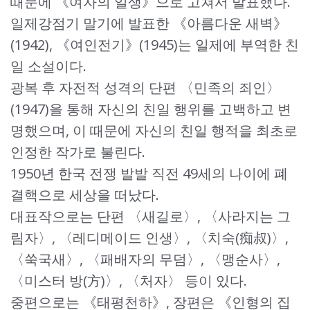
때문에 《여자의 일생》으로 고쳐서 발표했다.
일제강점기 말기에 발표한 《아름다운 새벽》
(1942), 《여인전기》(1945)는 일제에 부역한 친
일 소설이다.
광복 후 자전적 성격의 단편 〈민족의 죄인〉
(1947)을 통해 자신의 친일 행위를 고백하고 변
명했으며, 이 때문에 자신의 친일 행적을 최초로
인정한 작가로 불린다.
1950년 한국 전쟁 발발 직전 49세의 나이에 폐
결핵으로 세상을 떠났다.
대표작으로는 단편 〈새길로〉, 〈사라지는 그
림자〉, 〈레디메이드 인생〉, 〈치숙(痴叔)〉,
〈쑥국새〉, 〈패배자의 무덤〉, 〈맹순사〉,
〈미스터 방(方)〉, 〈처자〉 등이 있다.
중편으로는 《태평천하》, 장편은 《인형의 집