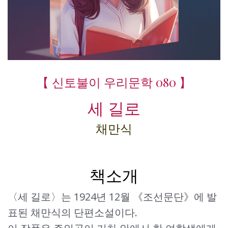
【 신토불이 우리문학 080 】
세 길로
채만식
책소개
〈세 길로〉는 1924년 12월 《조선문단》에 발
표된 채만식의 단편소설이다.