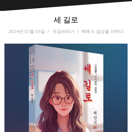
세 길로
2024년 07월 05일
트임바라기
책에 K-갬성을 더하다