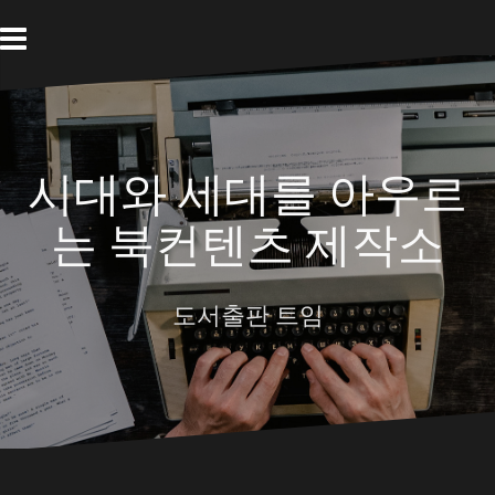
Skip
to
content
시대와 세대를 아우르
는 북컨텐츠 제작소
도서출판 트임