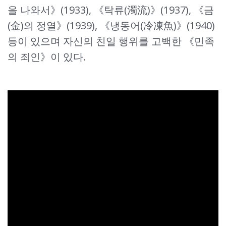
을 나와서》(1933), 《탁류(濁流)》(1937), 《금
(金)의 정열》(1939), 《냉동어(冷凍魚)》(1940)
등이 있으며 자신의 친일 행위를 고백한 《민족
의 죄인》이 있다.