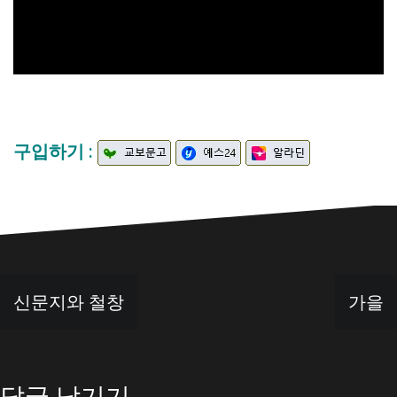
구입하기 :
글
신문지와 철창
가을
탐
색
답글 남기기