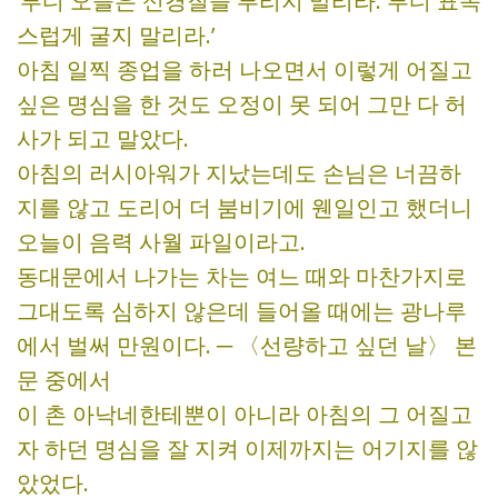
‘부디 오늘은 신경질을 부리지 말리라. 부디 표독
스럽게 굴지 말리라.’
아침 일찍 종업을 하러 나오면서 이렇게 어질고
싶은 명심을 한 것도 오정이 못 되어 그만 다 허
사가 되고 말았다.
아침의 러시아워가 지났는데도 손님은 너끔하
지를 않고 도리어 더 붐비기에 웬일인고 했더니
오늘이 음력 사월 파일이라고.
동대문에서 나가는 차는 여느 때와 마찬가지로
그대도록 심하지 않은데 들어올 때에는 광나루
에서 벌써 만원이다. ─ 〈선량하고 싶던 날〉 본
문 중에서
이 촌 아낙네한테뿐이 아니라 아침의 그 어질고
자 하던 명심을 잘 지켜 이제까지는 어기지를 않
았었다.