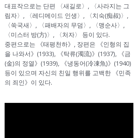
대표작으로는 단편 〈새길로〉, 〈사라지는 그
림자〉, 〈레디메이드 인생〉, 〈치숙(痴叔)〉,
〈쑥국새〉, 〈패배자의 무덤〉, 〈맹순사〉,
〈미스터 방(方)〉, 〈처자〉 등이 있다.
중편으로는 《태평천하》, 장편은 《인형의 집
을 나와서》(1933), 《탁류(濁流)》(1937), 《금
(金)의 정열》(1939), 《냉동어(冷凍魚)》(1940)
등이 있으며 자신의 친일 행위를 고백한 《민족
의 죄인》이 있다.