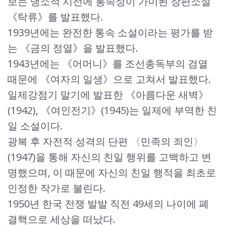
보는 냉소적 시선에 통속성이 가미된 장편소설
《탁류》를 발표했다.
1939년에는 완전한 통속 소설이라는 평가를 받
는 《금의 정열》을 발표했다.
1943년에는 《어머니》를 조선총독부의 검열
때문에 《여자의 일생》으로 고쳐서 발표했다.
일제강점기 말기에 발표한 《아름다운 새벽》
(1942), 《여인전기》(1945)는 일제에 부역한 친
일 소설이다.
광복 후 자전적 성격의 단편 〈민족의 죄인〉
(1947)을 통해 자신의 친일 행위를 고백하고 변
명했으며, 이 때문에 자신의 친일 행적을 최초로
인정한 작가로 불린다.
1950년 한국 전쟁 발발 직전 49세의 나이에 폐
결핵으로 세상을 떠났다.