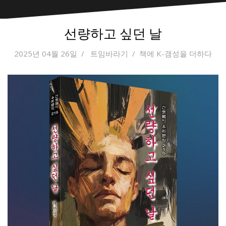
선량하고 싶던 날
2025년 04월 26일
트임바라기
책에 K-갬성을 더하다