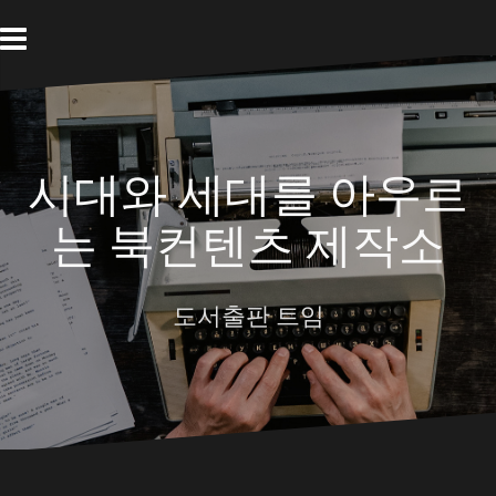
Skip
to
content
시대와 세대를 아우르
는 북컨텐츠 제작소
도서출판 트임