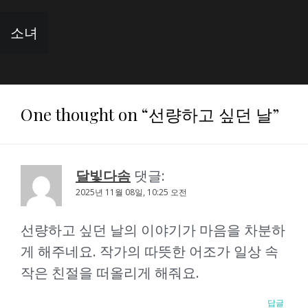
글
소녀
탐
색
One thought on “
선량하고 싶던 날
”
달빛다솜
댓글:
2025년 11월 08일, 10:25 오전
선량하고 싶던 날의 이야기가 마음을 차분하
게 해주네요. 작가의 따뜻한 어조가 일상 속
작은 친절을 떠올리게 해줘요.
답글