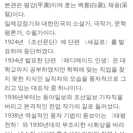
본관은 평강(平康)이며 호는 백릉(白菱), 채옹(采
翁)이다.
일제강점기와 대한민국의 소설가, 극작가, 문학
평론가, 수필가이다.
1924년 《조선문단》에 단편 〈새길로〉를 발
표하며 등단하였다.
1934년 발표한 단편 〈레디메이드 인생〉은 대
학교까지 공부하였지만 학력에 맞는 직업을 찾
지 못한 지식인 실직자의 모습을 풍자적으로 그
리고 있는 대표작 중 하나이다.
1936년부터는 동아일보와 조선일보 기자직을
버리고 본격적인 전업 작가의 길로 들어섰다.
1938년 역설적인 풍자 기법이 돋보이는 〈태평
천하〉와 1930년대의 부조리한 사회상을 바라