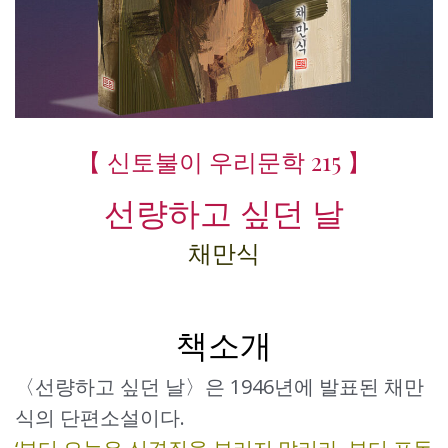
【 신토불이 우리문학 215 】
선량하고 싶던 날
채만식
책소개
〈선량하고 싶던 날〉은 1946년에 발표된 채만
식의 단편소설이다.