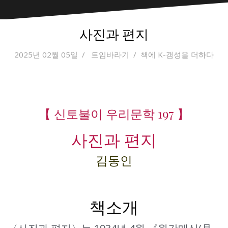
사진과 편지
2025년 02월 05일
트임바라기
책에 K-갬성을 더하다
【 신토불이 우리문학 197 】
사진과 편지
김동인
책소개