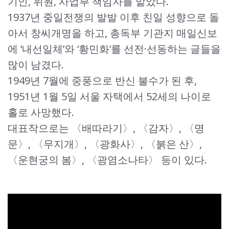
기인, 위원, 사업부 책임자를 맡았다.
1937년 중일전쟁의 발발 이후 친일 성향으로 돌
아서 창씨개명을 하고, 총독부 기관지 매일신보
에 ‘내선일체’와 ‘황민화’를 선전·선동하는 글들을
많이 남겼다.
1949년 7월에 중풍으로 반신 불수가 된 후,
1951년 1월 5일 서울 자택에서 52세의 나이로
홀로 사망했다.
대표작으로는 〈배따라기〉, 〈감자〉, 〈명
문〉, 〈무지개〉, 〈광화사〉, 〈붉은 산〉,
〈운현궁의 봄〉, 〈광염소나타〉 등이 있다.