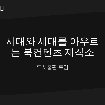
Skip
to
content
시대와 세대를 아우르
는 북컨텐츠 제작소
도서출판 트임