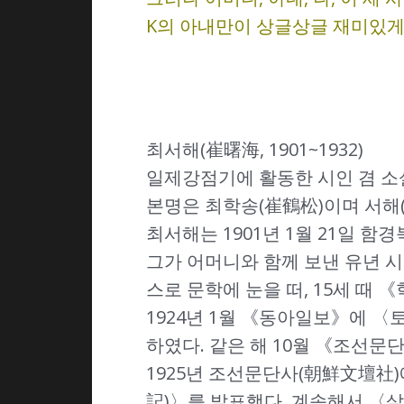
K의 아내만이 상글상글 재미있게 
최서해(崔曙海, 1901~1932)
일제강점기에 활동한 시인 겸 소
본명은 최학송(崔鶴松)이며 서해(
최서해는 1901년 1월 21일 
그가 어머니와 함께 보낸 유년 시
스로 문학에 눈을 떠, 15세 때
1924년 1월 《동아일보》에 〈
하였다. 같은 해 10월 《조선문
1925년 조선문단사(朝鮮文壇社)
記)〉를 발표했다. 계속해서 〈살