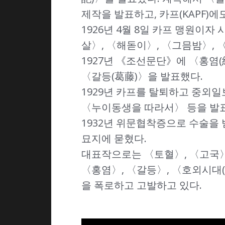
제작을 발표하고, 카프(KAPF)에
1926년 4월 8일 카프 맹원이자
살〉, 〈해돋이〉, 〈그믐밤〉, 
1927년 《조선문단》에 〈홍염(
〈갈등(葛藤)〉을 발표했다.
1929년 카프를 탈퇴하고 중외
〈누이동생을 따라서〉 등을 발
1932년 위문협착증으로 수술을 
묘지에 묻혔다.
대표작으로는 〈토혈〉, 〈고국〉,
〈홍염〉, 〈갈등〉, 〈호외시대(
을 폭로하고 고발하고 있다.