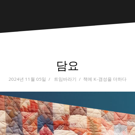
담요
2024년 11월 05일
트임바라기
책에 K-갬성을 더하다