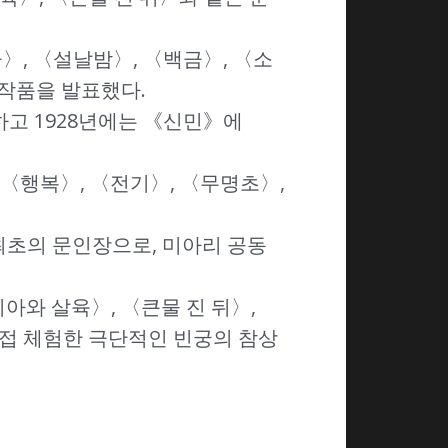
군〉, 〈설날밤〉, 〈백금〉, 〈소
 작품을 발표했다.
하고 1928년에는 《신민》에
〈행복〉, 〈전기〉, 〈무명초〉,
 최초의 문인장으로, 미아리 공동
아와 살육〉, 〈큰물 진 뒤〉,
직접 체험한 극단적인 빈궁의 참상