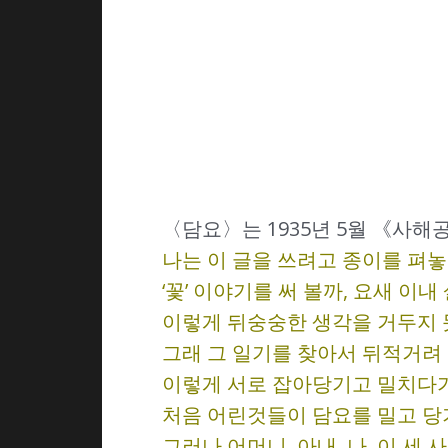
〈담요〉는 1935년 5월 《사
나는 이 글을 쓰려고 종이를 펴놓
‘꽃’ 이야기를 써 볼까, 요새 이
이렇게 뒤숭숭한 생각을 거두지 못
그래 그 일기를 찾아서 뒤적거려 
이렇게 서로 잡아당기고 밀치다가
처음 어린것들이 담요를 밀고 당기
그러나 어머니, 아내, 나, 이 