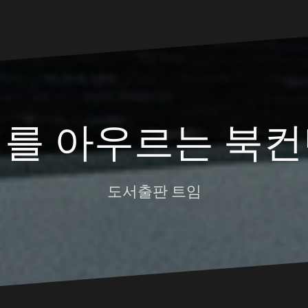
대를 아우르는 북컨
도서출판 트임