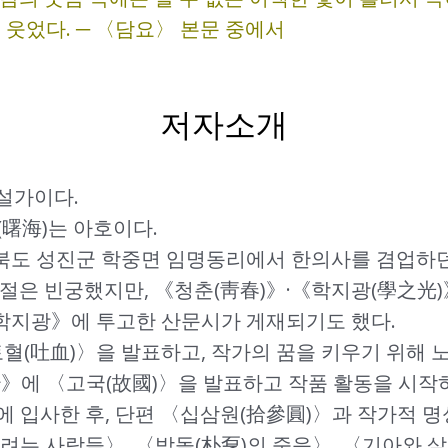
웃었다. ─ 〈담요〉 본문 중에서
저자소개
설가이다.
曙海)는 아호이다.
함경북도 성진군 학중면 임명동리에서 한의사를 겸업하
절은 빈궁했지만, 《청춘(靑春)》·《학지광(學之光)
 《학지광》에 투고한 산문시가 게재되기도 했다.
토혈(吐血)〉을 발표하고, 작가의 꿈을 키우기 위해 노
단》에 〈고국(故國)〉을 발표하고 작품 활동을 시작
에 입사한 후, 단편 〈십삼원(拾參圓)〉과 작가적 
려는 사람들〉, 〈박돌(朴乭)의 죽음〉, 〈기아와 살