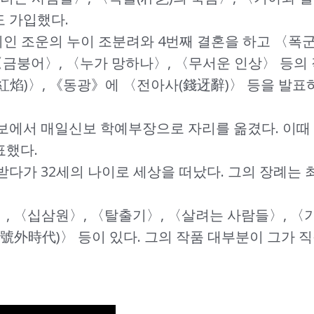
도 가입했다.
 시인 조운의 누이 조분려와 4번째 결혼을 하고 〈폭
〈금붕어〉, 〈누가 망하나〉, 〈무서운 인상〉 등의
紅焰)〉, 《동광》에 〈전아사(錢迓辭)〉 등을 발표
일보에서 매일신보 학예부장으로 자리를 옮겼다. 이때 
표했다.
받다가 32세의 나이로 세상을 떠났다. 그의 장례는
 〈십삼원〉, 〈탈출기〉, 〈살려는 사람들〉, 〈기
號外時代)〉 등이 있다. 그의 작품 대부분이 그가 