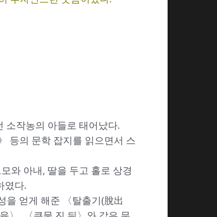
던 소작농의 아들로 태어났다.
》 등의 문학 잡지를 읽으면서 스
모와 아내, 딸을 두고 홀로 상경
하였다.
명성을 얻게 해준 〈탈출기(脫出
육〉, 〈큰물 진 뒤〉와 같은 문