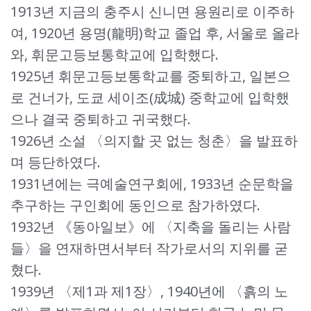
1913년 지금의 충주시 신니면 용원리로 이주하
여, 1920년 용명(龍明)학교 졸업 후, 서울로 올라
와, 휘문고등보통학교에 입학했다.
1925년 휘문고등보통학교를 중퇴하고, 일본으
로 건너가, 도쿄 세이조(成城) 중학교에 입학했
으나 결국 중퇴하고 귀국했다.
1926년 소설 〈의지할 곳 없는 청춘〉을 발표하
며 등단하였다.
1931년에는 극예술연구회에, 1933년 순문학을
추구하는 구인회에 동인으로 참가하였다.
1932년 《동아일보》에 〈지축을 돌리는 사람
들〉을 연재하면서부터 작가로서의 지위를 굳
혔다.
1939년 〈제1과 제1장〉, 1940년에 〈흙의 노