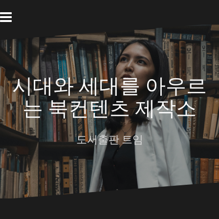
Skip
to
content
시대와 세대를 아우르
는 북컨텐츠 제작소
도서출판 트임