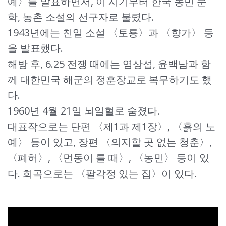
예〉를 발표하면서, 이 시기부터 한국 농민 문
학, 농촌 소설의 선구자로 불렸다.
1943년에는 친일 소설 〈토룡〉과 〈향가〉 등
을 발표했다.
해방 후, 6.25 전쟁 때에는 염상섭, 윤백남과 함
께 대한민국 해군의 정훈장교로 복무하기도 했
다.
1960년 4월 21일 뇌일혈로 숨졌다.
대표작으로는 단편 〈제1과 제1장〉, 〈흙의 노
예〉 등이 있고, 장편 〈의지할 곳 없는 청춘〉,
〈폐허〉, 〈먼동이 틀 때〉, 〈농민〉 등이 있
다. 희곡으로는 〈팔각정 있는 집〉이 있다.