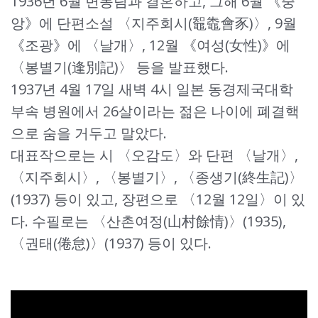
1936년 6월 변동림과 결혼하고, 그해 6월 《중
앙》에 단편소설 〈지주회시(鼅鼄會豕)〉, 9월
《조광》에 〈날개〉, 12월 《여성(女性)》에
〈봉별기(逢別記)〉 등을 발표했다.
1937년 4월 17일 새벽 4시 일본 동경제국대학
부속 병원에서 26살이라는 젊은 나이에 폐결핵
으로 숨을 거두고 말았다.
대표작으로는 시 〈오감도〉와 단편 〈날개〉,
〈지주회시〉, 〈봉별기〉, 〈종생기(終生記)〉
(1937) 등이 있고, 장편으로 〈12월 12일〉이 있
다. 수필로는 〈산촌여정(山村餘情)〉(1935),
〈권태(倦怠)〉(1937) 등이 있다.