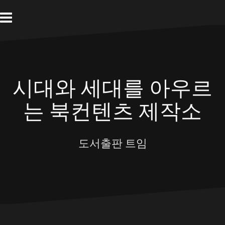
Skip
to
content
시대와 세대를 아우르
는 북컨텐츠 제작소
도서출판 트임