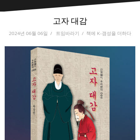
고자 대감
2024년 06월 06일
트임바라기
책에 K-갬성을 더하다