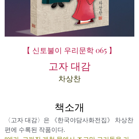
【 신토불이 우리문학 065 】
고자 대감
차상찬
책소개
〈고자 대감〉은 《한국야담사화전집》 차상찬
편에 수록된 작품이다.