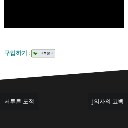
구입하기 :
글
서투른 도적
J의사의 고백
탐
색