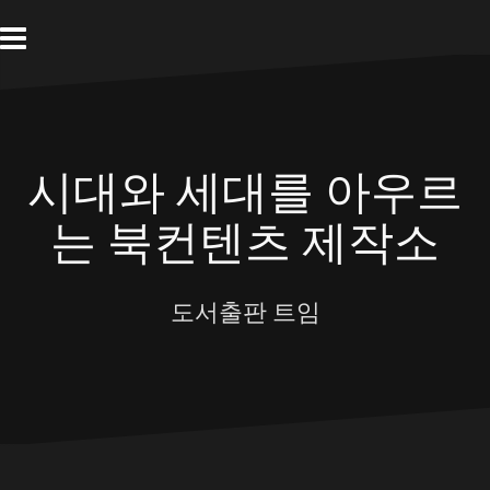
Skip
to
content
시대와 세대를 아우르
는 북컨텐츠 제작소
도서출판 트임