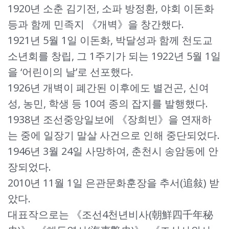
1920년 소춘 김기전, 소파 방정환, 야회 이돈화
등과 함께 민족지 《개벽》을 창간했다.
1921년 5월 1일 이돈화, 박달성과 함께 천도교
소년회를 창립, 그 1주기가 되는 1922년 5월 1일
을 ‘어린이의 날’로 선포했다.
1926년 개벽이 폐간된 이후에도 별건곤, 신여
성, 농민, 학생 등 10여 종의 잡지를 발행했다.
1938년 조선중앙일보에 《장희빈》을 연재하
는 중에 일장기 말살 사건으로 인해 중단되었다.
1946년 3월 24일 사망하여, 춘천시 송암동에 안
장되었다.
2010년 11월 1일 은관문화훈장을 추서(追敍) 받
았다.
대표작으로는 《조선4천년비사(朝鮮四千年秘