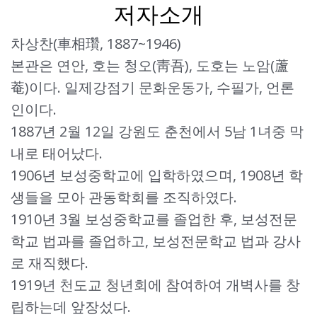
저자소개
차상찬(車相瓚, 1887~1946)
본관은 연안, 호는 청오(靑吾), 도호는 노암(蘆
菴)이다. 일제강점기 문화운동가, 수필가, 언론
인이다.
1887년 2월 12일 강원도 춘천에서 5남 1녀중 막
내로 태어났다.
1906년 보성중학교에 입학하였으며, 1908년 학
생들을 모아 관동학회를 조직하였다.
1910년 3월 보성중학교를 졸업한 후, 보성전문
학교 법과를 졸업하고, 보성전문학교 법과 강사
로 재직했다.
1919년 천도교 청년회에 참여하여 개벽사를 창
립하는데 앞장섰다.