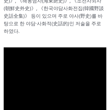
史)》, 《해동염사(海東艶史)》, 《조선사외사
(朝鮮史外史)》, 《한국야담사화전집(韓國野談
史話全集)》 등이 있으며 주로 야사(野史)를 바
탕으로 한 야담·사화적(史話的)인 저술을 주로
하였다.