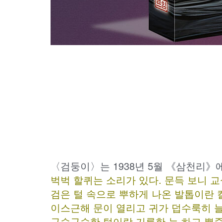
〈검둥이〉는 1938년 5월 《삼천리》
벅벅 할퀴는 소리가 있다. 문득 보니 
검은 털 속으로 뿌하게 나온 발톱이란 
이스근해 문이 열리고 귀가 덥수룩히 늘
구슬구슬한 털이랑 기름한 눈 하고 쀼