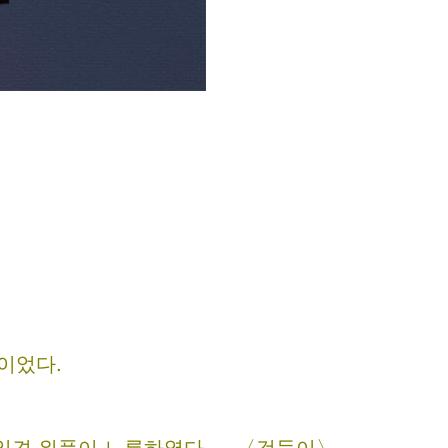
이었다.
일견 위풍이 느름하였다. ─ 〈검둥이〉