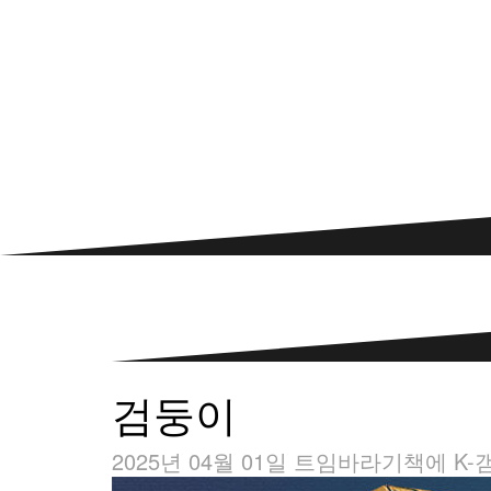
검둥이
2025년 04월 01일
트임바라기
책에 K-