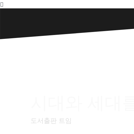
Skip
to
content
시대와 세대
도서출판 트임