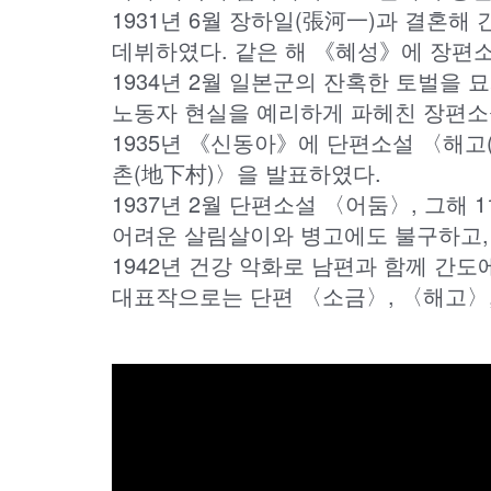
1931년 6월 장하일(張河一)과 결혼
데뷔하였다. 같은 해 《혜성》에 장편소
1934년 2월 일본군의 잔혹한 토벌을 
노동자 현실을 예리하게 파헤친 장편소
1935년 《신동아》에 단편소설 〈해고(
촌(地下村)〉을 발표하였다.
1937년 2월 단편소설 〈어둠〉, 그해
어려운 살림살이와 병고에도 불구하고,
1942년 건강 악화로 남편과 함께 간도
대표작으로는 단편 〈소금〉, 〈해고〉,