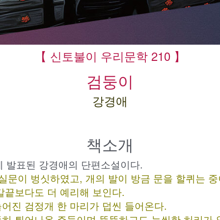
【 신토불이 우리문학 210 】
검둥이
강경애
책소개
에 발표된 강경애의 단편소설이다.
교실문이 벙싯하였고, 개의 발이 방금 문을 할퀴는 중
칼끝보다도 더 예리해 보인다.
어진 검정개 한 마리가 덥씬 들어온다.
죽히 튀어나온 주둥이며 뚱뚱하고도 늘씬한 허리가 