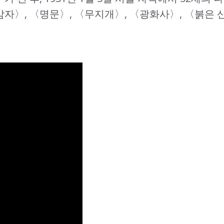
자〉, 〈명문〉, 〈무지개〉, 〈광화사〉, 〈붉은 산