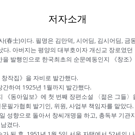
저자소개
춘사(春士)이다. 필명은 김만덕, 시어딤, 김시어딤, 금
태어났다. 아버지는 평양의 대부호이자 개신교 장로였던
주요한을 발행인으로 한국최초의 순문예동인지 《창조
딤 창작집》을 자비로 발간했다.
창간하여 1925년 1월까지 발간했다.
1월까지 《동아일보》에 첫 번째 장편소설 〈젊은 그들〉
선문필가협회 발기인, 위원, 사업부 책임자를 맡았다.
친일 성향으로 돌아서 창씨개명을 하고, 총독부 기관지
 남겼다.
가 된 후, 1951년 1월 5일 서울 자택에서 52세의