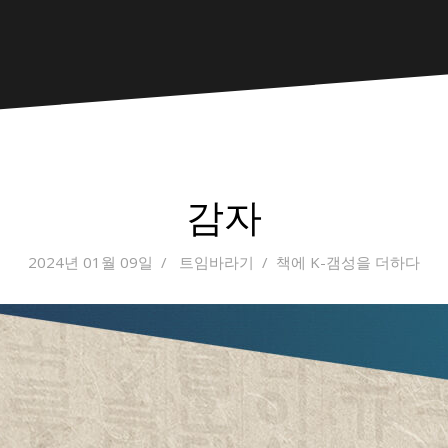
감자
2024년 01월 09일
트임바라기
책에 K-갬성을 더하다