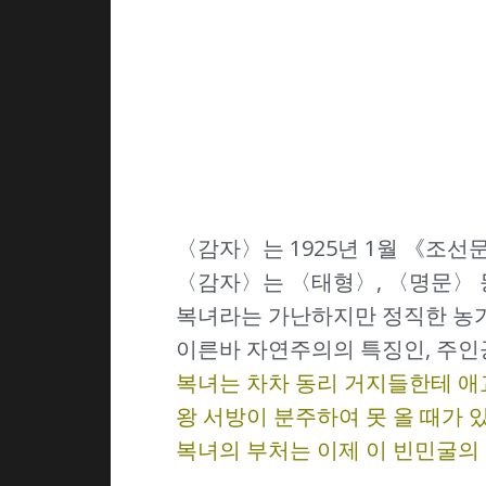
〈감자〉는 1925년 1월 《조
〈감자〉는 〈태형〉, 〈명문〉 
복녀라는 가난하지만 정직한 농가
이른바 자연주의의 특징인, 주인
복녀는 차차 동리 거지들한테 애
왕 서방이 분주하여 못 올 때가 
복녀의 부처는 이제 이 빈민굴의 