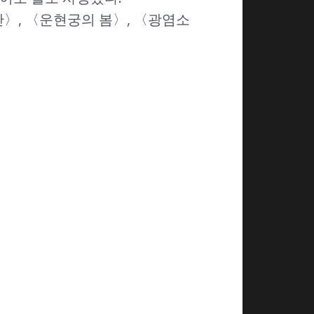
〉, 〈운현궁의 봄〉, 〈광염소