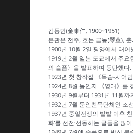
김동인(金東仁, 1900~1951)
본관은 전주, 호는 금동(琴童), 
1900년 10월 2일 평양에서 
1919년 2월 일본 도쿄에서 
의 슬픔〉을 발표하며 등단했다.
1923년 첫 창작집 《목숨-시어
1924년 8월 동인지 《영대》를 
1930년 9월부터 1931년 1
1932년 7월 문인친목단체인 조
1937년 중일전쟁의 발발 이후 
화’를 선전·선동하는 글들을 많이
1949년 7월에 중풍으로 반신 불수