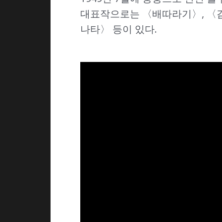
대표작으로는 〈배따라기〉, 〈감
나타〉 등이 있다.