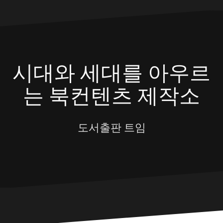
Skip
to
content
시대와 세대를 아우르
는 북컨텐츠 제작소
도서출판 트임