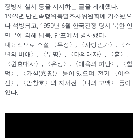
징병제 실시 등을 지지하는 글을 게재했다.
1949년 반민족행위특별조사위원회에 기소됐으
나 석방되고, 1950년 6월 한국전쟁 당시 북한 인
민군에 의해 납북, 만포에서 병사했다.
대표작으로 소설 〈무정〉, 〈사랑인가〉, 〈소
년의 비애〉, 〈무명〉, 〈마의태자〉, 〈흙〉,
〈원효대사〉, 〈유정〉, 〈애욕의 피안〉, 〈할
멈〉, 〈가실(嘉實)〉 등이 있으며, 전기 〈이순
신〉, 〈안창호〉와 자서전 〈나의 고백〉 등이
있다.