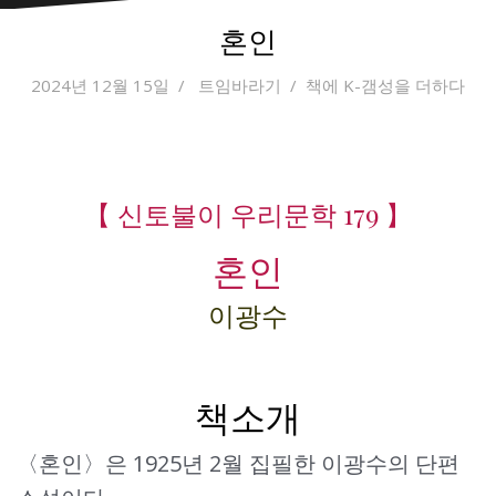
혼인
2024년 12월 15일
트임바라기
책에 K-갬성을 더하다
【 신토불이 우리문학 179 】
혼인
이광수
책소개
〈혼인〉은 1925년 2월 집필한 이광수의 단편