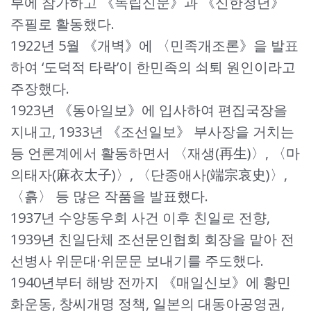
부에 참가하고 《독립신문》과 《신한청년》
주필로 활동했다.
1922년 5월 《개벽》에 〈민족개조론》을 발표
하여 ‘도덕적 타락’이 한민족의 쇠퇴 원인이라고
주장했다.
1923년 《동아일보》에 입사하여 편집국장을
지내고, 1933년 《조선일보》 부사장을 거치는
등 언론계에서 활동하면서 〈재생(再生)〉, 〈마
의태자(麻衣太子)〉, 〈단종애사(端宗哀史)〉,
〈흙〉 등 많은 작품을 발표했다.
1937년 수양동우회 사건 이후 친일로 전향,
1939년 친일단체 조선문인협회 회장을 맡아 전
선병사 위문대·위문문 보내기를 주도했다.
1940년부터 해방 전까지 《매일신보》에 황민
화운동, 창씨개명 정책, 일본의 대동아공영권,