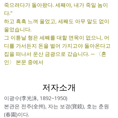
죽으려다가 돌아왔다. 세째야, 내가 죽일 놈이
다.”
하고 흑흑 느껴 울었고, 세째도 아무 말도 없이
울었습니다.
그 이튿날 형은 세째를 대할 면목이 없으니, 어
디를 가서든지 돈을 벌어 가지고야 돌아온다고
집을 떠나서 운산 금광으로 갔습니다. ─ 〈혼
인〉 본문 중에서
저자소개
이광수(李光洙, 1892~1950)
본관은 전주(全州), 자는 보경(寶鏡), 호는 춘원
(春園)이다.