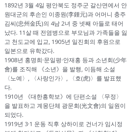
1892년 3월 4일 평안북도 정주군 갈산면에서 안
원대군의 후손인 이종원(李鍾元)과 어머니 충주
김씨(忠州金氏)의 4남 2녀 중 넷째 아들로 태어
났다. 11살 때 전염병으로 부모님과 가족들을 잃
고 천도교에 입교, 1905년 일진회의 후원으로
일본으로 유학갔다.
1908년 홍명희·문일평·안재홍 등과 소년회(少年
會)를 조직해 《소년》을 발행, 이듬해 소설
〈노예〉, 〈사랑인가〉, 〈호(虎)〉를 발표했
다.
1910년 《대한흥학보》에 단편소설 〈무정〉
을 발표하고 계몽단체 광문회(光文會)의 일원이
되었다.
1919년 3·1 운동 직후 상하이로 건너가 임시정