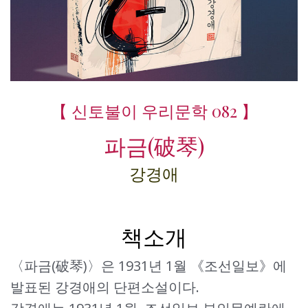
【 신토불이 우리문학 082 】
파금(破琴)
강경애
책소개
〈파금(破琴)〉은 1931년 1월 《조선일보》에
발표된 강경애의 단편소설이다.