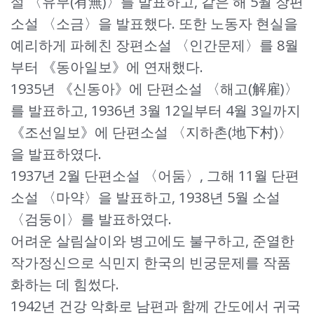
설 〈유무(有無)〉를 발표하고, 같은 해 5월 장편
소설 〈소금〉을 발표했다. 또한 노동자 현실을
예리하게 파헤친 장편소설 〈인간문제〉를 8월
부터 《동아일보》에 연재했다.
1935년 《신동아》에 단편소설 〈해고(解雇)〉
를 발표하고, 1936년 3월 12일부터 4월 3일까지
《조선일보》에 단편소설 〈지하촌(地下村)〉
을 발표하였다.
1937년 2월 단편소설 〈어둠〉, 그해 11월 단편
소설 〈마약〉을 발표하고, 1938년 5월 소설
〈검둥이〉를 발표하였다.
어려운 살림살이와 병고에도 불구하고, 준열한
작가정신으로 식민지 한국의 빈궁문제를 작품
화하는 데 힘썼다.
1942년 건강 악화로 남편과 함께 간도에서 귀국