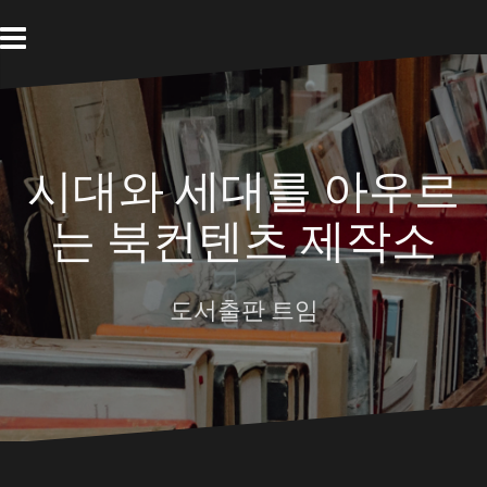
Skip
to
content
시대와 세대를 아우르
는 북컨텐츠 제작소
도서출판 트임