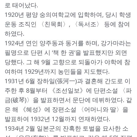
로 태어났다.
1920년 평양 숭의여학교에 입학하여, 당시 학생
운동 조직인 〈친목회〉, 〈독서조〉 등에 참여
하였다.
1924년 연인 양주동과 동거를 하며, 강가마라는
필명으로 단편 시 ‘책 한 권’을 발표했지만 외면
당했다. 그 해 9월 고향으로 되돌아가 야학에 참
여하며 1929년까지 농민들을 지도했다.
1931년 6월 장하일(張河一)과 결혼해 간도로 이
주한 후 8월부터 《조선일보》에 단편소설 〈파
금(破琴)〉을 발표하면서 문단에 데뷔하였다. 같
은 해 《혜성》에 장편소설 〈어머니와 딸〉을
발표하여 1932년 12월까지 연재하였다.
1934년 2월 일본군의 잔혹한 토벌을 묘사한 소