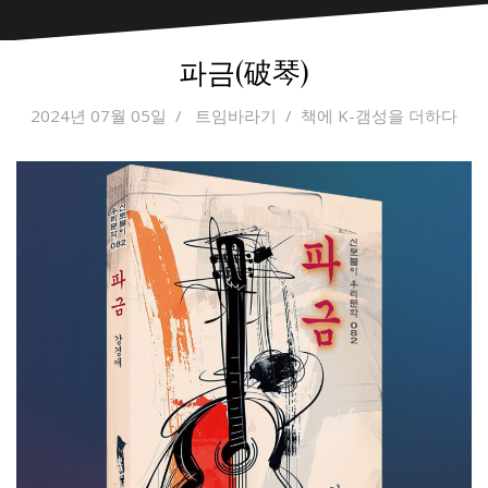
파금(破琴)
2024년 07월 05일
트임바라기
책에 K-갬성을 더하다