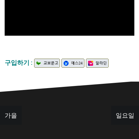
구입하기 :
글
가을
일요일
탐
색