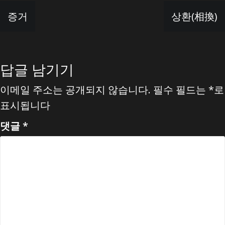
글
증거
상환(相換)
탐
색
답글 남기기
이메일 주소는 공개되지 않습니다.
필수 필드는
*
로
표시됩니다
댓글
*