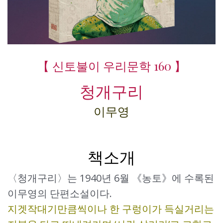
【 신토불이 우리문학 160 】
청개구리
이무영
책소개
〈청개구리〉는 1940년 6월 《농토》에 수록된
이무영의 단편소설이다.
지겟작대기만큼씩이나 한 구렁이가 득실거리는