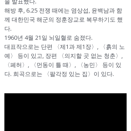
을 발표했다.
해방 후, 6.25 전쟁 때에는 염상섭, 윤백남과 함
께 대한민국 해군의 정훈장교로 복무하기도 했
다.
1960년 4월 21일 뇌일혈로 숨졌다.
대표작으로는 단편 〈제1과 제1장〉, 〈흙의 노
예〉 등이 있고, 장편 〈의지할 곳 없는 청춘〉,
〈폐허〉, 〈먼동이 틀 때〉, 〈농민〉 등이 있
다. 희곡으로는 〈팔각정 있는 집〉이 있다.