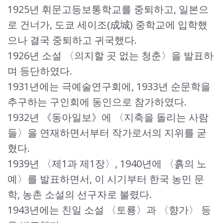
1925년 휘문고등보통학교를 중퇴하고, 일본으
로 건너가, 도쿄 세이조(成城) 중학교에 입학했
으나 결국 중퇴하고 귀국했다.
1926년 소설 〈의지할 곳 없는 청춘〉을 발표하
며 등단하였다.
1931년에는 극예술연구회에, 1933년 순문학을
추구하는 구인회에 동인으로 참가하였다.
1932년 《동아일보》에 〈지축을 돌리는 사람
들〉을 연재하면서부터 작가로서의 지위를 굳
혔다.
1939년 〈제1과 제1장〉, 1940년에 〈흙의 노
예〉를 발표하면서, 이 시기부터 한국 농민 문
학, 농촌 소설의 선구자로 불렸다.
1943년에는 친일 소설 〈토룡〉과 〈향가〉 등