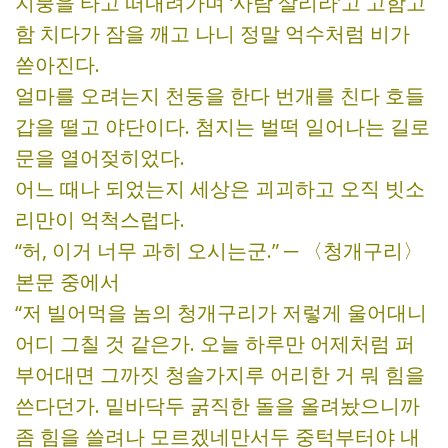
지붕을 타고 떠내려가며 ‘사람 살리라’고 고함고
함 치다가 잠을 깨고 나니 정말 억수처럼 비가
쏟아진다.
얼마를 오려는지 천둥을 한다 번개를 친다 호들
갑을 떨고 야단이다. 첨지는 벌떡 일어나는 길로
문을 열어젖히었다.
어느 때나 되었는지 세상은 괴괴하고 오직 빗소
리만이 억척스럽다.
“허, 이거 너무 과히 오시는군.” ─ 〈청개구리〉
본문 중에서
“저 빌어먹을 놈의 청개구리가 저렇게 울어대니
어디 그칠 것 같은가. 오늘 하루만 어제처럼 퍼
부어대면 그까짓 청솔가지루 어리한 거 뭐 힘을
쓴다던가. 밑바닥두 굵직한 돌을 올려놨으니까
좀 힘을 쓸려나 모르겠네만서두 중턱부터야 내