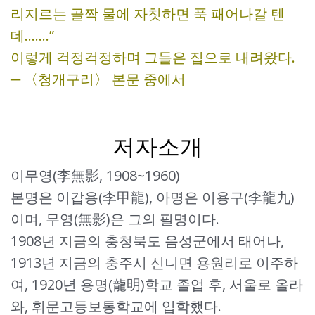
리지르는 골짝 물에 자칫하면 푹 패어나갈 텐
데…….”
이렇게 걱정걱정하며 그들은 집으로 내려왔다.
─ 〈청개구리〉 본문 중에서
저자소개
이무영(李無影, 1908~1960)
본명은 이갑용(李甲龍), 아명은 이용구(李龍九)
이며, 무영(無影)은 그의 필명이다.
1908년 지금의 충청북도 음성군에서 태어나,
1913년 지금의 충주시 신니면 용원리로 이주하
여, 1920년 용명(龍明)학교 졸업 후, 서울로 올라
와, 휘문고등보통학교에 입학했다.