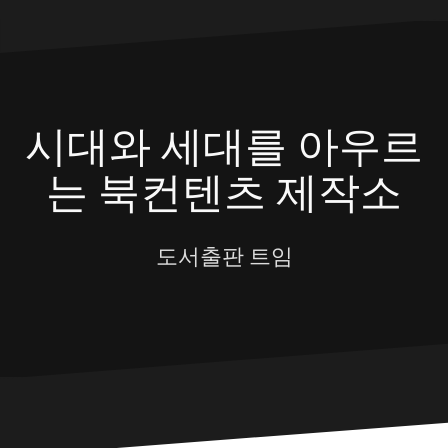
Skip
to
content
시대와 세대를 아우르
는 북컨텐츠 제작소
도서출판 트임