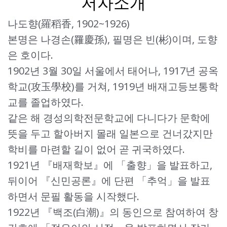
저자소개
나도향(羅稻香, 1902~1926)
본명은 나경손(羅慶孫), 필명은 빈(彬)이며, 도향
은 호이다.
1902년 3월 30일 서울에서 태어나, 1917년 공옥
학교(攻玉學校)를 거쳐, 1919년 배재고등보통학
교를 졸업하였다.
같은 해 경성의학전문학교에 다니다가 문학에
뜻을 두고 할아버지 몰래 일본으로 건너갔지만
학비를 마련할 길이 없어 곧 귀국하였다.
1921년 『배재학보』에 「출향」을 발표하고,
뒤이어 『신민공론』에 단편 「추억」을 발표
하면서 문필 활동을 시작했다.
1922년 『백조(白潮)』의 동인으로 참여하여 창