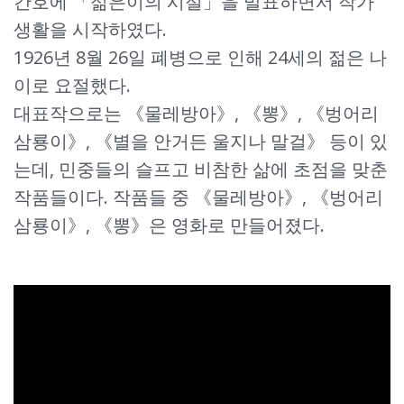
간호에 「젊은이의 시절」을 발표하면서 작가
생활을 시작하였다.
1926년 8월 26일 폐병으로 인해 24세의 젊은 나
이로 요절했다.
대표작으로는 《물레방아》, 《뽕》, 《벙어리
삼룡이》, 《별을 안거든 울지나 말걸》 등이 있
는데, 민중들의 슬프고 비참한 삶에 초점을 맞춘
작품들이다. 작품들 중 《물레방아》, 《벙어리
삼룡이》, 《뽕》은 영화로 만들어졌다.