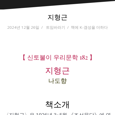
지형근
2024년 12월 26일
트임바라기
책에 K-갬성을 더하다
【 신토불이 우리문학 182 】
지형근
나도향
책소개
〈지형근〉은 1926년 3~5월 《조선문단》에 연