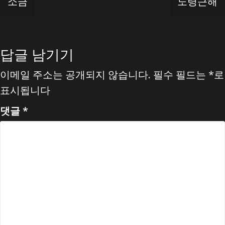
소금
노령근해
탐
색
답글 남기기
이메일 주소는 공개되지 않습니다.
필수 필드는
*
로
표시됩니다
댓글
*