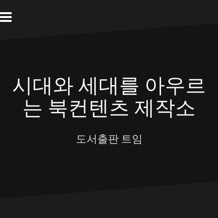
Skip
to
content
시대와 세대를 아우르
는 북컨텐츠 제작소
도서출판 트임