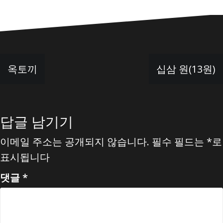
글
옥토끼
십삼 원(13원)
탐
색
답글 남기기
이메일 주소는 공개되지 않습니다.
필수 필드는
*
로
표시됩니다
댓글
*