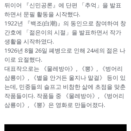
뒤이어 『신민공론』에 단편 「추억」을 발표
하면서 문필 활동을 시작했다.
1922년 『백조(白潮)』의 동인으로 참여하여 창
간호에 「젊은이의 시절」을 발표하면서 작가
생활을 시작하였다.
1926년 8월 26일 폐병으로 인해 24세의 젊은 나
이로 요절했다.
대표작으로는 《물레방아》, 《뽕》, 《벙어리
삼룡이》, 《별을 안거든 울지나 말걸》 등이 있
는데, 민중들의 슬프고 비참한 삶에 초점을 맞춘
작품들이다. 작품들 중 《물레방아》, 《벙어리
삼룡이》, 《뽕》은 영화로 만들어졌다.