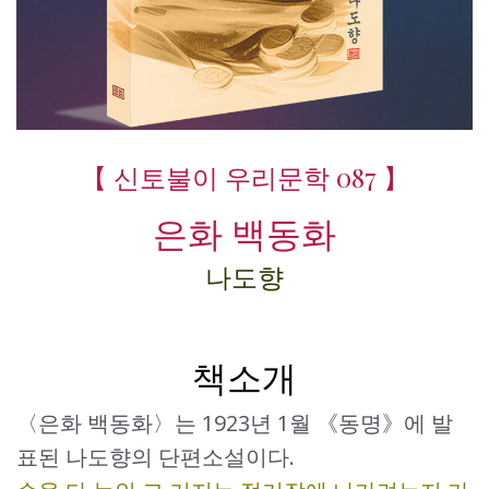
【 신토불이 우리문학 087 】
은화 백동화
나도향
책소개
〈은화 백동화〉는 1923년 1월 《동명》에 발
표된 나도향의 단편소설이다.