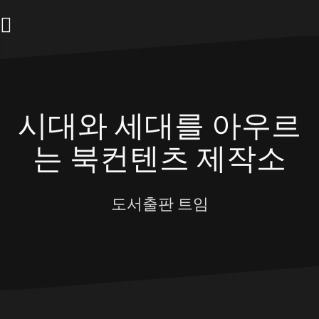
Skip
to
content
시대와 세대를 아우르
는 북컨텐츠 제작소
도서출판 트임