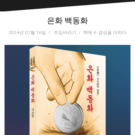
은화 백동화
2024년 07월 16일
트임바라기
책에 K-갬성을 더하다