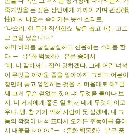
손을 다 녹인 그 거지는 정거장에 나가려는지 가
죽가방을 든 젊은 상인에게 가까이 가며 관성(慣
性)에서 나오는 죽어가는 듯한 소리로,
“나으리, 한 푼만 적선합쇼. 날은 춥고 배는 고프
고 큰일 났습니다.”
하며 허리를 굽실굽실하고 신음하는 소리를 한
다. ─ 〈은화 백동화〉 본문 중에서
“얘, 너 같아서는 집안 망하겠다. 그래 어린 녀석
이 무엇을 아까운 줄을 알아야지. 그리고 어른이
장만해 놓고 영업하는 것을 네 마음대로 해? 글
쎄 그게 무슨 철없는 짓이냐. 무엇을 물어나 보
지. 너 거지에게 좋은 일 해서 네게 무엇이 이로
우냐. 엥, 참 기가 막혀 사람이 못 살겠네, 내 그
놈의 깍쟁이 녀석 또다시 오거든 주둥이를 훑어
서 내쫓을 터이야.” ─ 〈은화 백동화〉 본문 중