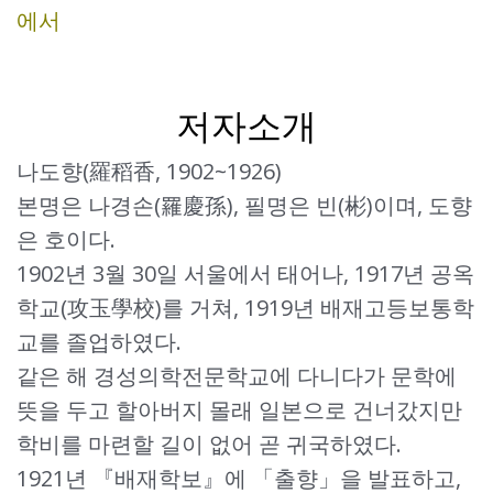
에서
저자소개
나도향(羅稻香, 1902~1926)
본명은 나경손(羅慶孫), 필명은 빈(彬)이며, 도향
은 호이다.
1902년 3월 30일 서울에서 태어나, 1917년 공옥
학교(攻玉學校)를 거쳐, 1919년 배재고등보통학
교를 졸업하였다.
같은 해 경성의학전문학교에 다니다가 문학에
뜻을 두고 할아버지 몰래 일본으로 건너갔지만
학비를 마련할 길이 없어 곧 귀국하였다.
1921년 『배재학보』에 「출향」을 발표하고,