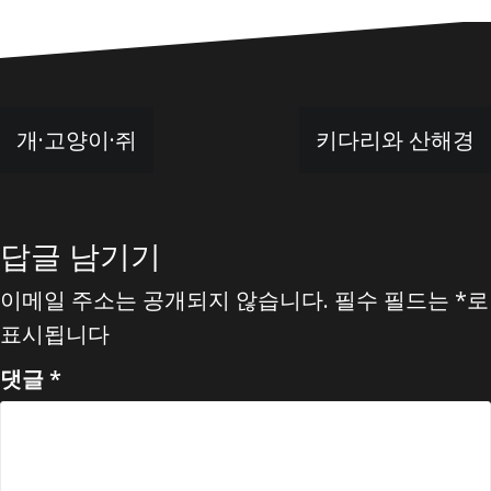
글
개·고양이·쥐
키다리와 산해경
탐
색
답글 남기기
이메일 주소는 공개되지 않습니다.
필수 필드는
*
로
표시됩니다
댓글
*