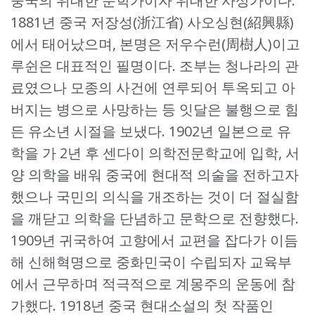
중국의 위대한 문학가이자 위대한 사상가이다.
1881년 중국 저장성(浙江省) 사오싱현(紹興縣)
에서 태어났으며, 본명은 저우수런(周樹人)이고
루쉰은 대표적인 필명이다. 조부는 청나라의 관
료였으나 모종의 사건에 연루되어 투옥되고 아
버지는 병으로 사망하는 등 잇달은 불행으로 힘
든 유소년 시절을 보냈다. 1902년 일본으로 유
학을 가 2년 후 센다이 의학전문학교에 입학, 서
양 의학을 배워 중국에 현대적 의술을 전하고자
했으나 국민의 의식을 개조하는 것이 더 절실함
을 깨닫고 의학을 단념하고 문학으로 전향했다.
1909년 귀국하여 고향에서 교편을 잡다가 이듬
해 신해혁명으로 중화민국이 수립되자 교육부
에서 근무하며 적극적으로 계몽주의 운동에 참
가했다. 1918년 중국 현대소설의 첫 작품인