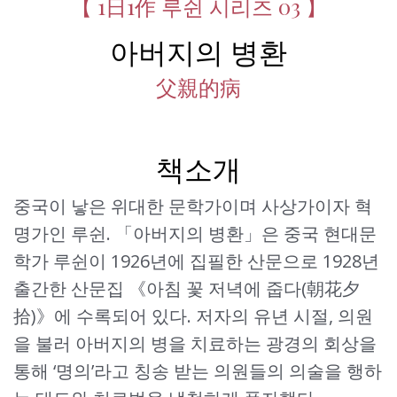
【 1日1作 루쉰 시리즈 03 】
아버지의 병환
父親的病
책소개
중국이 낳은 위대한 문학가이며 사상가이자 혁
명가인 루쉰. 「아버지의 병환」은 중국 현대문
학가 루쉰이 1926년에 집필한 산문으로 1928년
출간한 산문집 《아침 꽃 저녁에 줍다(朝花夕
拾)》에 수록되어 있다. 저자의 유년 시절, 의원
을 불러 아버지의 병을 치료하는 광경의 회상을
통해 ‘명의’라고 칭송 받는 의원들의 의술을 행하