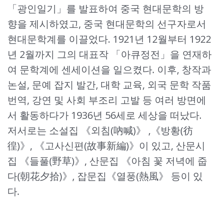
「광인일기」를 발표하여 중국 현대문학의 방
향을 제시하였고, 중국 현대문학의 선구자로서
현대문학계를 이끌었다. 1921년 12월부터 1922
년 2월까지 그의 대표작 「아큐정전」을 연재하
여 문학계에 센세이션을 일으켰다. 이후, 창작과
논설, 문예 잡지 발간, 대학 교육, 외국 문학 작품
번역, 강연 및 사회 부조리 고발 등 여러 방면에
서 활동하다가 1936년 56세로 세상을 떠났다.
저서로는 소설집 《외침(吶喊)》 ,《방황(彷
徨)》, 《고사신편(故事新編)》이 있고, 산문시
집 《들풀(野草)》, 산문집 《아침 꽃 저녁에 줍
다(朝花夕拾)》, 잡문집《열풍(熱風》 등이 있
다.