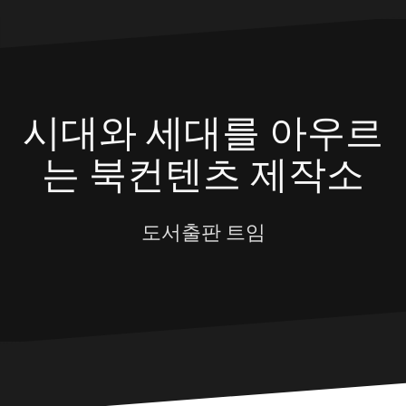
Skip
to
content
시대와 세대를 아우르
는 북컨텐츠 제작소
도서출판 트임