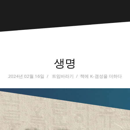
생명
2024년 02월 16일
트임바라기
책에 K-갬성을 더하다