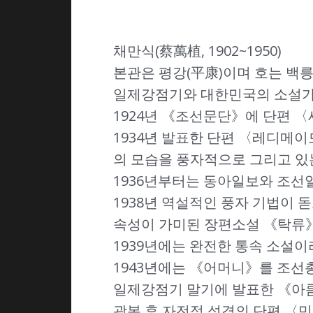
채만식(蔡萬植, 1902~1950)
본관은 평강(平康)이며 호는 백릉(
일제강점기와 대한민국의 소설가,
1924년 《조선문단》에 단편 
1934년 발표한 단편 〈레디메
의 모습을 풍자적으로 그리고 있
1936년부터는 동아일보와 조선
1938년 역설적인 풍자 기법이
속성이 가미된 장편소설 《탁류
1939년에는 완전한 통속 소설
1943년에는 《어머니》를 조선
일제강점기 말기에 발표한 《아름다
광복 후 자전적 성격의 단편 〈민