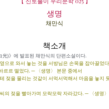
【 신토불이 우리문학 025 】
생명
채만식
책소개
(白光)》에 발표된 채만식의 단편소설이다.
 옆으로 와서 놓는 것을 서방님은 손목을 잡아끌었다
바르르 떨었다. ─ 〈생명〉 본문 중에서
한테 젖을 물리는 것같이 서먹서먹해서 마음을 놓지 
아씨의 젖을 빨아가며 모락모락 자라갔다. ─ 〈생명〉