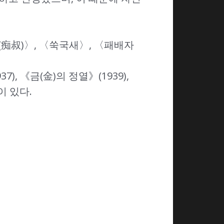
痴叔)〉, 〈쑥국새〉, 〈패배자
, 《금(金)의 정열》(1939),
이 있다.