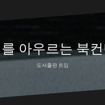
대를 아우르는 북컨
도서출판 트임