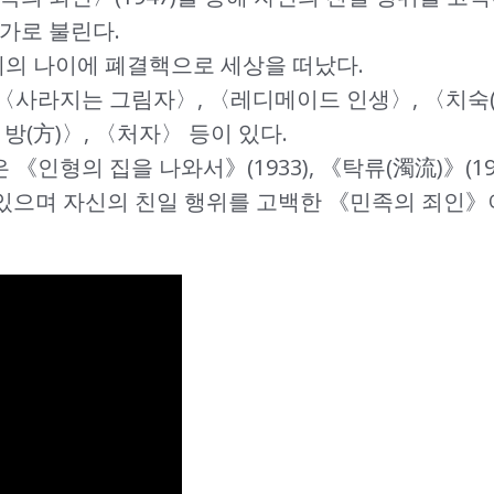
가로 불린다.
9세의 나이에 폐결핵으로 세상을 떠났다.
〈사라지는 그림자〉, 〈레디메이드 인생〉, 〈치숙(
방(方)〉, 〈처자〉 등이 있다.
형의 집을 나와서》(1933), 《탁류(濁流)》(1937)
이 있으며 자신의 친일 행위를 고백한 《민족의 죄인》