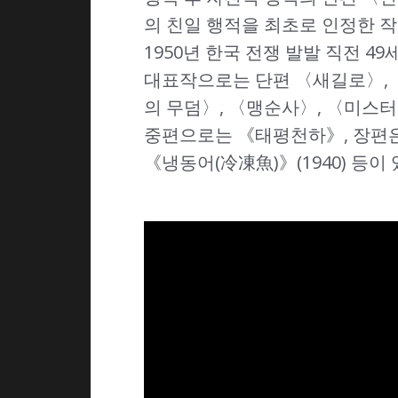
의 친일 행적을 최초로 인정한 작
1950년 한국 전쟁 발발 직전 4
대표작으로는 단편 〈새길로〉, 
의 무덤〉, 〈맹순사〉, 〈미스터 
중편으로는 《태평천하》, 장편은 《인
《냉동어(冷凍魚)》(1940) 등