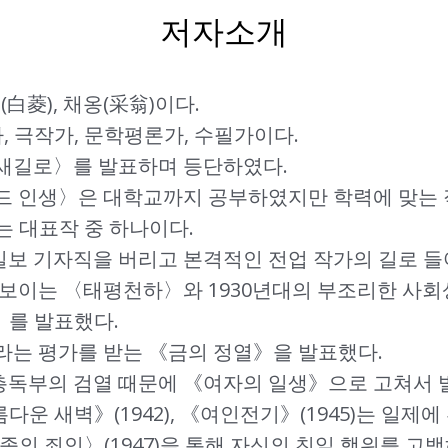
저자소개
白菱), 채옹(采翁)이다.
 극작가, 문학평론가, 수필가이다.
〈새길로〉를 발표하며 등단하였다.
이드 인생〉은 대학교까지 공부하였지만 학력에 맞는 
는 대표작 중 하나이다.
일보 기자직을 버리고 본격적인 전업 작가의 길로 들
 돋보이는 〈태평천하〉와 1930년대의 부조리한 사
》를 발표했다.
이라는 평가를 받는 《금의 정열》을 발표했다.
총독부의 검열 때문에 《여자의 일생》으로 고쳐서 
운 새벽》(1942), 《여인전기》(1945)는 일제에
족의 죄인〉(1947)을 통해 자신의 친일 행위를 고