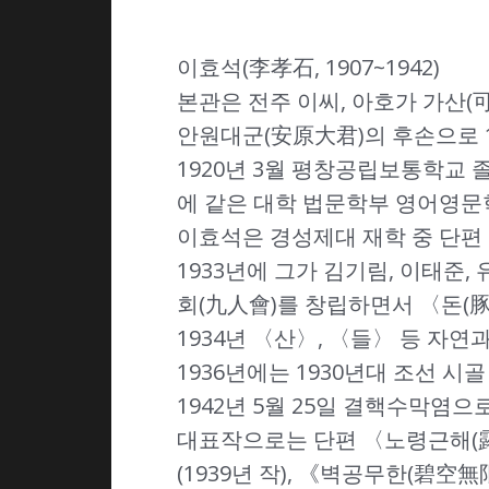
이효석(李孝石, 1907~1942)
본관은 전주 이씨, 아호가 가산(
안원대군(安原大君)의 후손으로 
1920년 3월 평창공립보통학교 
에 같은 대학 법문학부 영어영문
이효석은 경성제대 재학 중 단편 
1933년에 그가 김기림, 이태준,
회(九人會)를 창립하면서 〈돈(豚
1934년 〈산〉, 〈들〉 등 자
1936년에는 1930년대 조선 
1942년 5월 25일 결핵수막염으
대표작으로는 단편 〈노령근해(露
(1939년 작), 《벽공무한(碧空