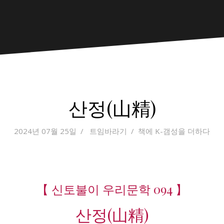
산정(山精)
2024년 07월 25일
트임바라기
책에 K-갬성을 더하다
【 신토불이 우리문학 094 】
산정(山精)