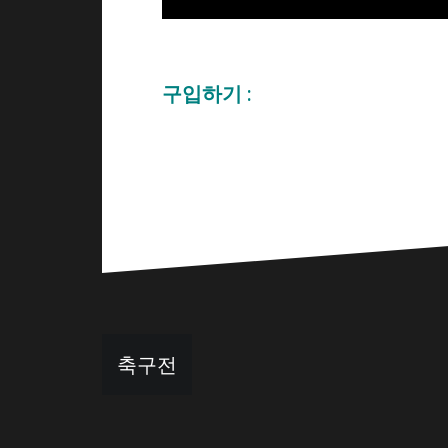
구입하기 :
글
축구전
탐
색