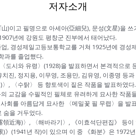
저자소개
可山)이고 필명으로 아세아(亞細兒), 문성(文星)을 쓰
1907년에 강원도 평창군 진부에서 태어났다.
졸업, 경성제일고등보통학교를 거쳐 1925년에 경성
학과를 졸업했다.
〈도시와 유령〉(1928)을 발표하면서 본격적으로 
 유치진, 정지용, 이무영, 조용만, 김유영, 이종명 
)〉, 〈수탉〉 등 향토색이 짙은 작품을 발표하였다.
연과의 교감을 수필적인 필체로 유려하게 묘사한 작품
시골 사회를 아름답게 묘사한 〈메밀꽃 필 무렵〉을 발
로 숨을 거두었다.
領近海)〉, 〈해바라기〉, 《이효석단편집》 등이 
無限)》(1941년 작)이 있으며 이 중 《화분》은 197