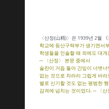
〈산정(山精)〉은 1939년 2월
학교에 등산구락부가 생기면서부터
학생들을 인솔할 때 외에도 대개
─ 〈산정〉 본문 중에서
술잔이 거듭 돌아 간잎이 너볏너
없는 것으로 차라리 그립게 바라
별로 신기할 것도 없는 평범한 
감격에 넘치는 것이었다. ─ 〈산