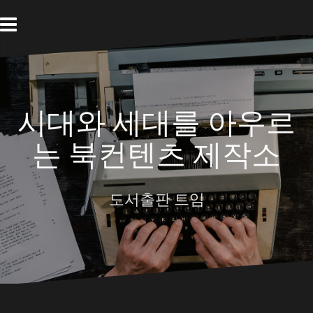
Skip
to
content
시대와 세대를 아우르
는 북컨텐츠 제작소
도서출판 트임