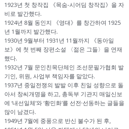
1923년 첫 창작집 《목숨-시어딤 창작집》을 자
비로 발간했다.
1924년 8월 동인지 《영대》를 창간하여 1925
년 1월까지 발간했다.
1930년 9월부터 1931년 11월까지 《동아일
보》에 첫 번째 장편소설 〈젊은 그들〉을 연재
했다.
1932년 7월 문인친목단체인 조선문필가협회 발
기인, 위원, 사업부 책임자를 맡았다.
1937년 중일전쟁의 발발 이후 친일 성향으로 돌
아서 창씨개명을 하고, 총독부 기관지 매일신보
에 ‘내선일체’와 ‘황민화’를 선전·선동하는 글들을
많이 남겼다.
1949년 7월에 중풍으로 반신 불수가 된 후,