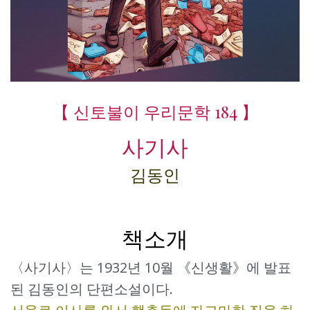
【 신토불이 우리문학 184 】
사기사
김동인
책소개
〈사기사〉는 1932년 10월 《신생활》에 발표
된 김동인의 단편소설이다.