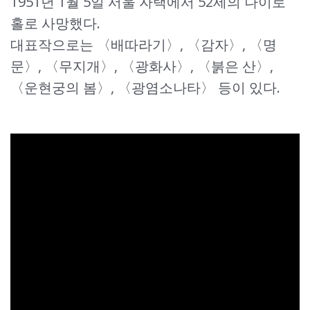
1951년 1월 5일 서울 자택에서 52세의 나이로
홀로 사망했다.
대표작으로는 〈배따라기〉, 〈감자〉, 〈명
문〉, 〈무지개〉, 〈광화사〉, 〈붉은 산〉,
〈운현궁의 봄〉, 〈광염소나타〉 등이 있다.