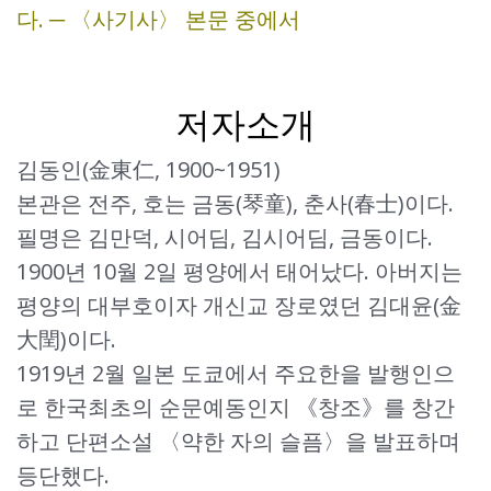
다. ─ 〈사기사〉 본문 중에서
저자소개
김동인(金東仁, 1900~1951)
본관은 전주, 호는 금동(琴童), 춘사(春士)이다.
필명은 김만덕, 시어딤, 김시어딤, 금동이다.
1900년 10월 2일 평양에서 태어났다. 아버지는
평양의 대부호이자 개신교 장로였던 김대윤(金
大閏)이다.
1919년 2월 일본 도쿄에서 주요한을 발행인으
로 한국최초의 순문예동인지 《창조》를 창간
하고 단편소설 〈약한 자의 슬픔〉을 발표하며
등단했다.