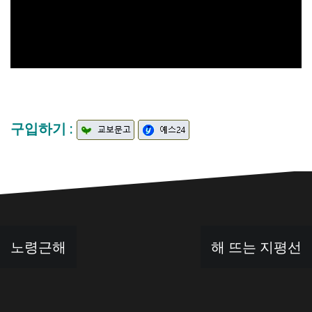
구입하기 :
글
노령근해
해 뜨는 지평선
탐
색