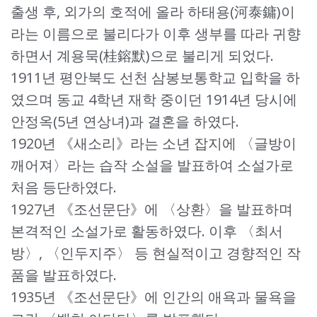
출생 후, 외가의 호적에 올라 하태용(河泰鏞)이
라는 이름으로 불리다가 이후 생부를 따라 귀향
하면서 계용묵(桂鎔默)으로 불리게 되었다.
1911년 평안북도 선천 삼봉보통학교 입학을 하
였으며 동교 4학년 재학 중이던 1914년 당시에
안정옥(5년 연상녀)과 결혼을 하였다.
1920년 《새소리》라는 소년 잡지에 〈글방이
깨어져〉라는 습작 소설을 발표하여 소설가로
처음 등단하였다.
1927년 《조선문단》에 〈상환〉을 발표하며
본격적인 소설가로 활동하였다. 이후 〈최서
방〉, 〈인두지주〉 등 현실적이고 경향적인 작
품을 발표하였다.
1935년 《조선문단》에 인간의 애욕과 물욕을