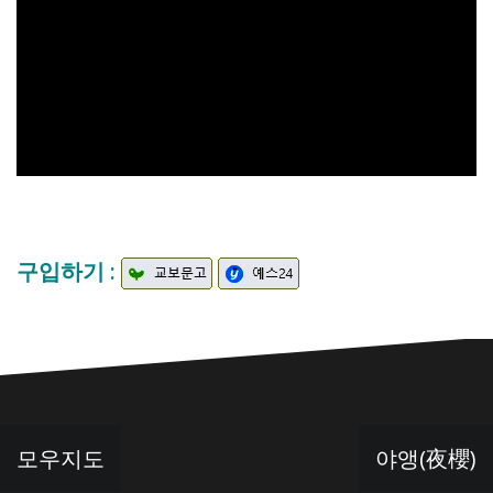
구입하기 :
글
모우지도
야앵(夜櫻)
탐