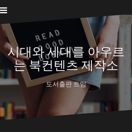
Skip
to
content
시대와 세대를 아우르
는 북컨텐츠 제작소
도서출판 트임