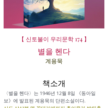
【 신토불이 우리문학 174 】
별을 헨다
계용묵
책소개
〈별을 헨다〉는 1946년 12월 8일 《동아일
보》에 발표된 계용묵의 단편소설이다.