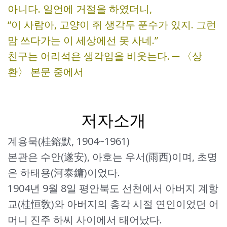
아니다. 일언에 거절을 하였더니,
“이 사람아, 고양이 쥐 생각두 푼수가 있지. 그런
맘 쓰다가는 이 세상에선 못 사네.”
친구는 어리석은 생각임을 비웃는다. ─ 〈상
환〉 본문 중에서
저자소개
계용묵(桂鎔默, 1904~1961)
본관은 수안(遂安), 아호는 우서(雨西)이며, 초명
은 하태용(河泰鏞)이었다.
1904년 9월 8일 평안북도 선천에서 아버지 계항
교(桂恒敎)와 아버지의 총각 시절 연인이었던 어
머니 진주 하씨 사이에서 태어났다.