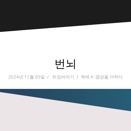
번뇌
2024년 11월 05일
트임바라기
책에 K-갬성을 더하다