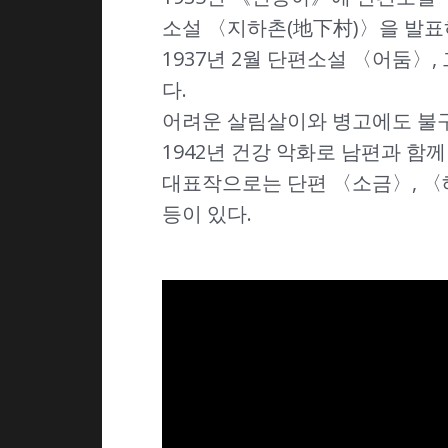
소설 〈지하촌(地下村)〉을 발표
1937년 2월 단편소설 〈어둠〉,
다.
어려운 살림살이와 병고에도 불구
1942년 건강 악화로 남편과 함
대표작으로는 단편 〈소금〉, 〈
등이 있다.