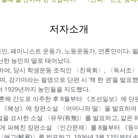
저자소개
시인, 페미니스트 운동가, 노동운동가, 언론인이다. 필
가난한 농민의 딸로 태어났다.
하여, 당시 학생운동 조직인 〈친목회〉, 〈독서조〉
며, 강가마라는 필명으로 단편 시 ‘책 한 권’을 발표했
 1929년까지 농민들을 지도했다.
 결혼해 간도로 이주한 후 8월부터 《조선일보》에 
 《혜성》에 장편소설 〈어머니와 딸〉을 발표하여 1
토벌을 묘사한 소설 〈유무(有無)〉를 발표하고, 같은
하게 파헤친 장편소설 〈인간문제〉를 8월부터 《동
〈해고(解雇)〉를 발표하고, 1936년 3월 12일부터