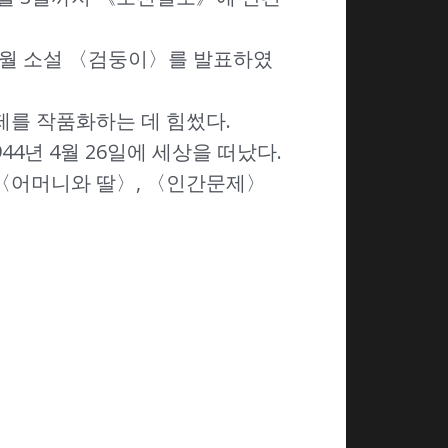
년 5월 소설 〈검둥이〉를 발표하였
를 작품화하는 데 힘썼다.
4년 4월 26일에 세상을 떠났다.
 〈어머니와 딸〉, 〈인간문제〉