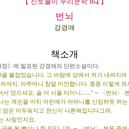
【 신토불이 우리문학 164 】
번뇌
강경애
책소개
신가정》에 발표된 강경애의 단편소설이다.
R을 붙잡았습니다. 그 바람에 상에서 저가 내려지며
서 자야지. 아주머니 참말 미안합니다. 종종 이렇게 와
어서 앉으셔요. 술 더 사올 터이니…….” ─ 〈번뇌〉
나는 계순을 마치 어린애가 어머니를 신임하듯 하는
 내 맘은 어두워지고 전신이 나른해집디다그려.
는 사랑인지요.
 글쎄 될 뻔이나 한 짓입니까. ─ 〈번뇌〉 본문 중에