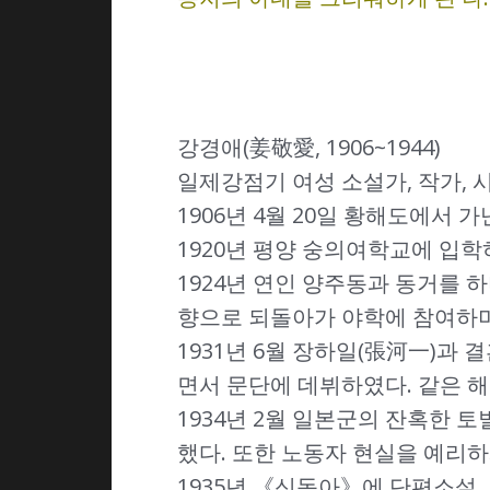
강경애(姜敬愛, 1906~1944)
일제강점기 여성 소설가, 작가, 
1906년 4월 20일 황해도에서 
1920년 평양 숭의여학교에 입학
1924년 연인 양주동과 동거를 하
향으로 되돌아가 야학에 참여하며
1931년 6월 장하일(張河一)과
면서 문단에 데뷔하였다. 같은 해
1934년 2월 일본군의 잔혹한 
했다. 또한 노동자 현실을 예리
1935년 《신동아》에 단편소설 