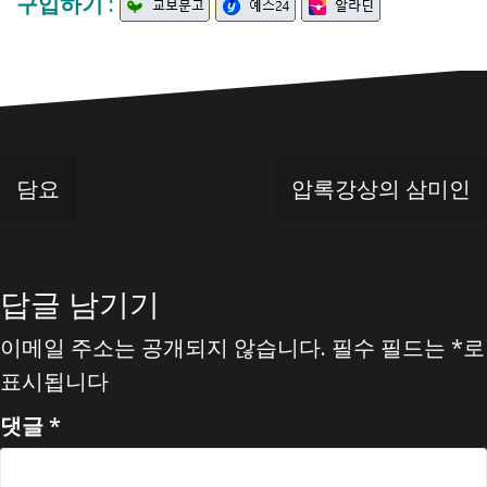
구입하기 :
글
담요
압록강상의 삼미인
탐
색
답글 남기기
이메일 주소는 공개되지 않습니다.
필수 필드는
*
로
표시됩니다
댓글
*