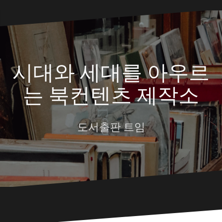
Skip
to
content
시대와 세대를 아우르
는 북컨텐츠 제작소
도서출판 트임