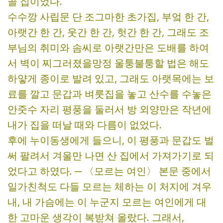
골 집이었다.
수수깡 사립문 단 조그마한 초가집, 부엌 한 간,
아랫간 한 간, 웃간 한 간, 헛간 한 간, 그래도 조
부님의 취미와 솜씨로 아랫간만은 도배를 하여
서 벽이 찌그러졌을망정 울퉁불퉁할 법은 해도
하얗게 종이로 발려 있고, 그래도 아랫목에는 보
료를 깔고 문갑과 벼룻집을 놓고 산수를 수놓은
안줏수 자리 평풍을 둘러서 방 외양만은 작년에
내가 집을 떠날 때와 다름이 없었다.
후에 누이동생에게 들으니, 이 평풍과 문갑도 벌
써 팔려서 겨울만 나면 산 집에서 가져가기로 되
었다고 하였다. ─ 〈모르는 여인〉 본문 중에서
일가친척도 다들 모르는 체하는 이 처지에 겨우
내, 내 가슴에는 이 누군지 모르는 여인에게 대
한 고마운 생각이 복받쳐 올랐다. 그래서,