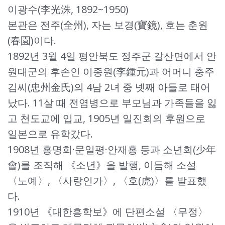
이광수(李光洙, 1892~1950)
본관은 전주(全州), 자는 보경(寶鏡), 호는 춘원
(春園)이다.
1892년 3월 4일 평안북도 정주군 갈산면에서 안
원대군의 후손인 이종원(李鍾元)과 어머니 충주
김씨(忠州金氏)의 4남 2녀 중 넷째 아들로 태어
났다. 11살 때 전염병으로 부모님과 가족들을 잃
고 천도교에 입교, 1905년 일진회의 후원으로
일본으로 유학갔다.
1908년 홍명희·문일평·안재홍 등과 소년회(少年
會)를 조직해 《소년》을 발행, 이듬해 소설
〈노예〉, 〈사랑인가〉, 〈호(虎)〉를 발표했
다.
1910년 《대한흥학보》에 단편소설 〈무정〉