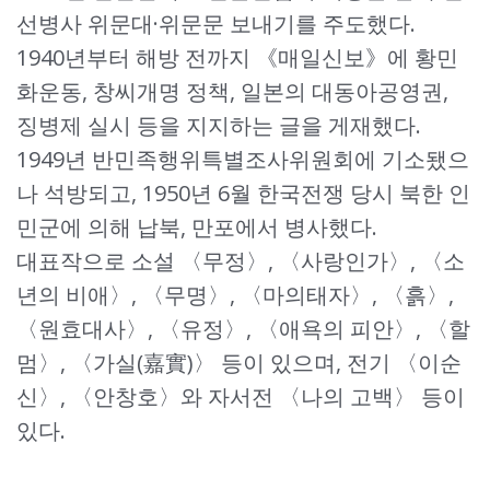
선병사 위문대·위문문 보내기를 주도했다.
1940년부터 해방 전까지 《매일신보》에 황민
화운동, 창씨개명 정책, 일본의 대동아공영권,
징병제 실시 등을 지지하는 글을 게재했다.
1949년 반민족행위특별조사위원회에 기소됐으
나 석방되고, 1950년 6월 한국전쟁 당시 북한 인
민군에 의해 납북, 만포에서 병사했다.
대표작으로 소설 〈무정〉, 〈사랑인가〉, 〈소
년의 비애〉, 〈무명〉, 〈마의태자〉, 〈흙〉,
〈원효대사〉, 〈유정〉, 〈애욕의 피안〉, 〈할
멈〉, 〈가실(嘉實)〉 등이 있으며, 전기 〈이순
신〉, 〈안창호〉와 자서전 〈나의 고백〉 등이
있다.