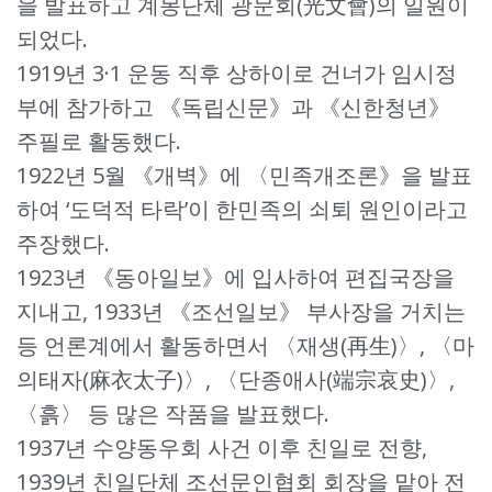
을 발표하고 계몽단체 광문회(光文會)의 일원이
되었다.
1919년 3·1 운동 직후 상하이로 건너가 임시정
부에 참가하고 《독립신문》과 《신한청년》
주필로 활동했다.
1922년 5월 《개벽》에 〈민족개조론》을 발표
하여 ‘도덕적 타락’이 한민족의 쇠퇴 원인이라고
주장했다.
1923년 《동아일보》에 입사하여 편집국장을
지내고, 1933년 《조선일보》 부사장을 거치는
등 언론계에서 활동하면서 〈재생(再生)〉, 〈마
의태자(麻衣太子)〉, 〈단종애사(端宗哀史)〉,
〈흙〉 등 많은 작품을 발표했다.
1937년 수양동우회 사건 이후 친일로 전향,
1939년 친일단체 조선문인협회 회장을 맡아 전