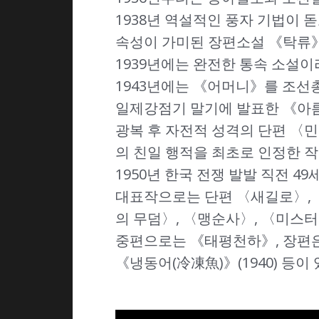
1938년 역설적인 풍자 기법이
속성이 가미된 장편소설 《탁류
1939년에는 완전한 통속 소설
1943년에는 《어머니》를 조선
일제강점기 말기에 발표한 《아름다
광복 후 자전적 성격의 단편 〈민
의 친일 행적을 최초로 인정한 작
1950년 한국 전쟁 발발 직전 4
대표작으로는 단편 〈새길로〉, 
의 무덤〉, 〈맹순사〉, 〈미스터 
중편으로는 《태평천하》, 장편은 《인
《냉동어(冷凍魚)》(1940) 등