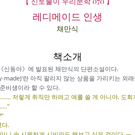
【 신토불이 우리문학 070 】
레디메이드 인생
채만식
책소개
 《신동아》에 발표된 채만식의 단편소설이다.
y-made)’란 아직 팔리지 않는 상품을 가리키는 외
준비생이라 할 수 있다.
……. 저렇게 취직만 하려고 애를 쓸 게 아니야. 도
.”
”
다.
것이니 속 시원하게 시비라도 해보고 싶은 것이다. ─