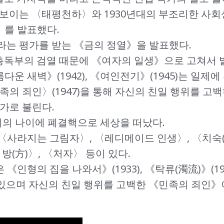
 돋보이는 〈태평천하〉와 1930년대의 부조리한 사
》를 발표했다.
이라는 평가를 받는 《금의 정열》을 발표했다.
총독부의 검열 때문에 《여자의 일생》으로 고쳐서 
운 새벽》(1942), 《여인전기》(1945)는 일제에
족의 죄인〉(1947)을 통해 자신의 친일 행위를 고
가로 불린다.
9세의 나이에 폐결핵으로 세상을 떠났다.
〈사라지는 그림자〉, 〈레디메이드 인생〉, 〈치숙(
방(方)〉, 〈처자〉 등이 있다.
형의 집을 나와서》(1933), 《탁류(濁流)》(1937)
이 있으며 자신의 친일 행위를 고백한 《민족의 죄인》