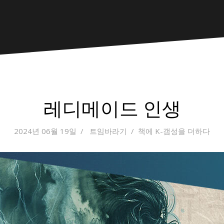
레디메이드 인생
2024년 06월 19일
트임바라기
책에 K-갬성을 더하다