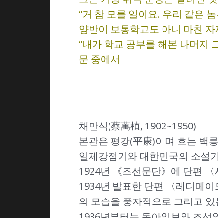
“거 참 모를 일이요. 우리 같은
양반이 보통학교도 아니 마친 자
“내가 학교 공부를 해본 나머지
문 중에서
채만식(蔡萬植, 1902~1950)
본관은 평강(平康)이며 호는 백릉(
일제강점기와 대한민국의 소설가,
1924년 《조선문단》에 단편 
1934년 발표한 단편 〈레디메
의 모습을 풍자적으로 그리고 있
1936년부터는 동아일보와 조선