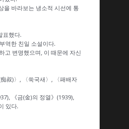
회상을 바라보는 냉소적 시선에 통
발표했다.
 부역한 친일 소설이다.
백하고 변명했으며, 이 때문에 자신
痴叔)〉, 〈쑥국새〉, 〈패배자
, 《금(金)의 정열》(1939),
이 있다.