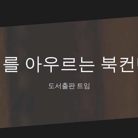
대를 아우르는 북컨
도서출판 트임