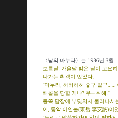
〈남의 마누라〉는 1936년 3월
보름달, 가을날 밝은 달이 고요히
나가는 취객이 있었다.
“마누라, 허허허허 좋구 말구……
배꼽을 당할 게냐? 우─ 취해.”
동쪽 담장에 부딪쳐서 물러나서는
이, 동악 이안눌(東岳 李安訥)이
“도리로 말씀하자면 일이 별하게