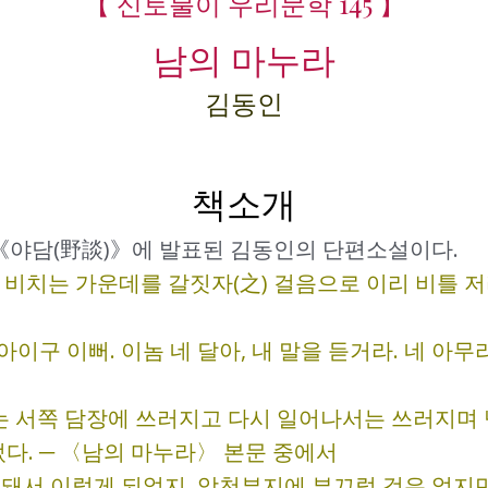
【 신토불이 우리문학 145 】
남의 마누라
김동인
책소개
 《야담(野談)》에 발표된 김동인의 단편소설이다.
 비치는 가운데를 갈짓자(之) 걸음으로 이리 비틀 
 아이구 이뻐. 이놈 네 달아, 내 말을 듣거라. 네 
 서쪽 담장에 쓰러지고 다시 일어나서는 쓰러지며 넘
었다. ─ 〈남의 마누라〉 본문 중에서
 돼서 이렇게 되었지, 앙천부지에 부끄럴 것은 없지