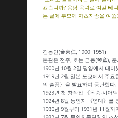
겠습니까? 음남 음녀로 여길 테
는 날에 부모께 자초지종을 여쭙고
김동인(金東仁, 1900~1951)
본관은 전주, 호는 금동(琴童), 
1900년 10월 2일 평양에서 
1919년 2월 일본 도쿄에서 
의 슬픔〉을 발표하며 등단했다.
1923년 첫 창작집 《목숨-시어
1924년 8월 동인지 《영대》를 
1930년 9월부터 1931년 1
1932년 7월 문인친목단체인 조