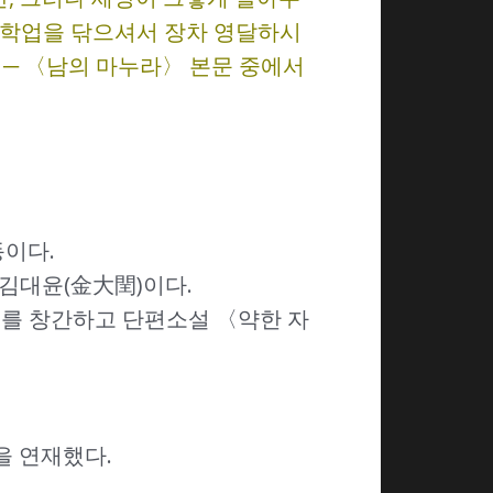
은 학업을 닦으셔서 장차 영달하시
 ─ 〈남의 마누라〉 본문 중에서
동이다.
 김대윤(金大閏)이다.
》를 창간하고 단편소설 〈약한 자
을 연재했다.