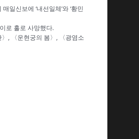
 매일신보에 ‘내선일체’와 ‘황민
 나이로 홀로 사망했다.
〉, 〈운현궁의 봄〉, 〈광염소