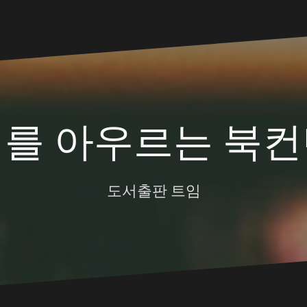
대를 아우르는 북컨
도서출판 트임