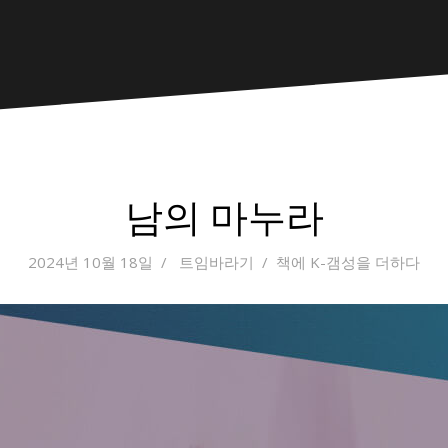
남의 마누라
2024년 10월 18일
트임바라기
책에 K-갬성을 더하다