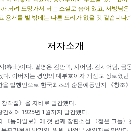
니까 되려 도망가서 저는 소실로 숨어 있고, 서방님
 용서를 빌 밖에는 다른 도리가 없을 것 같습니다.”
저자소개
춘사(春士)이다. 필명은 김만덕, 시어딤, 김시어딤, 금
태어났다. 아버지는 평양의 대부호이자 개신교 장로였던
주요한을 발행인으로 한국최초의 순문예동인지 《창조
딤 창작집》을 자비로 발간했다.
창간하여 1925년 1월까지 발간했다.
1월까지 《동아일보》에 첫 번째 장편소설 〈젊은 그들〉
선문필가협회 발기인, 위원, 사업부 책임자를 맡았다.