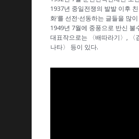
1937년 중일전쟁의 발발 이후 
화’를 선전·선동하는 글들을 많이
1949년 7월에 중풍으로 반신 불수
대표작으로는 〈배따라기〉, 〈감
나타〉 등이 있다.