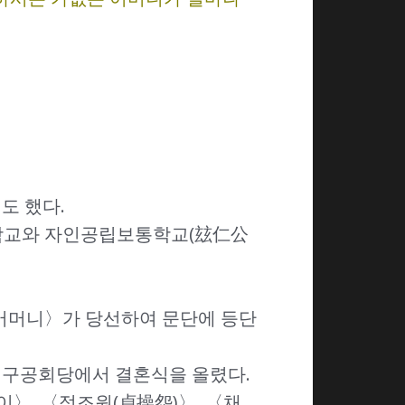
도 했다.
보통학교와 자인공립보통학교(玆仁公
 어머니〉가 당선하여 문단에 등단
 대구공회당에서 결혼식을 올렸다.
〉, 〈정조원(貞操怨)〉, 〈채