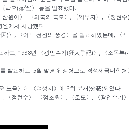
 〈낙오(落伍)〉 등을 발표했다.
금 삼원야〉, 〈의혹의 흑모〉, 〈악부자〉, 〈정현수(
병원에서 사망했다.
(食因)〉, 〈어느 전원의 풍경〉을 발표하였는데, 〈
표하고, 1938년 〈광인수기(狂人手記)〉, 〈소독부
〉를 발표하고, 5월 말경 위장병으로 경성제국대학병
운 노을〉이 《여성지》에 3회 분재(分載)되었다.
, 〈정현수〉, 〈정조원〉, 〈호도〉, 〈광인수기〉,