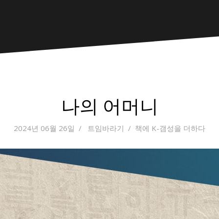
나의 어머니
2024년 06월 26일
트임바라기
책에 K-갬성을 더하다