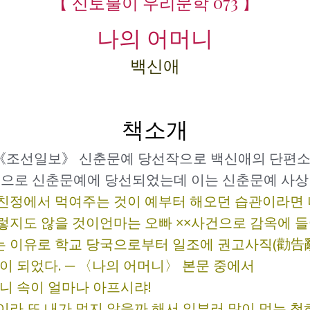
【 신토불이 우리문학 073 】
나의 어머니
백신애
책소개
월 《조선일보》 신춘문예 당선작으로 백신애의 단편
명으로 신춘문예에 당선되었는데 이는 신춘문예 사상
친정에서 먹여주는 것이 예부터 해오던 습관이라면 
렇지도 않을 것이언마는 오빠 ××사건으로 감옥에 
 이유로 학교 당국으로부터 일조에 권고사직(勸告辭
이 되었다. ─ 〈나의 어머니〉 본문 중에서
니 속이 얼마나 아프시랴!
이라 또 내가 먹지 않을까 해서 일부러 많이 먹는 