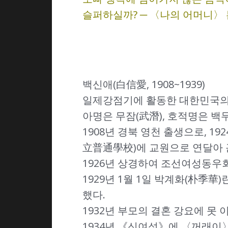
슬퍼하실까? ─ 〈나의 어머니〉
백신애(白信愛, 1908~1939)
일제강점기에 활동한 대한민국의
아명은 무잠(武潛), 호적명은 백
1908년 경북 영천 출생으로,
立普通學校)에 교원으로 연달아 
1926년 상경하여 조선여성동
1929년 1월 1일 박계화(朴
했다.
1932년 부모의 결혼 강요에 못
1934년 《신여성》에 〈꺼래이〉