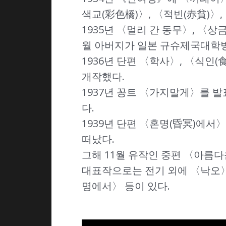
색교(彩色橋)〉, 〈적빈(赤貧)〉,
1935년 〈멀리 간 동무〉, 〈상
월 아버지가 일본 규슈제국대학
1936년 단편 〈학사〉, 〈식인
개작했다.
1937년 꽁트 〈가지말게〉를 발
다.
1939년 단편 〈혼명(昏冥)에서
떠났다.
그해 11월 유작인 중편 〈아름다
대표작으로는 전기 외에 〈낙오〉
명에서〉 등이 있다.