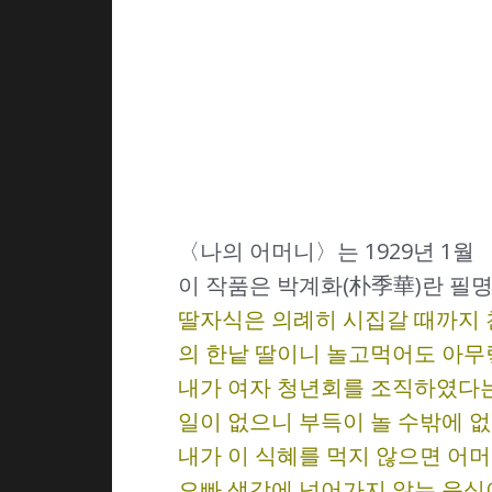
〈나의 어머니〉는 1929년 1
이 작품은 박계화(朴季華)란 필
딸자식은 의례히 시집갈 때까지 
의 한낱 딸이니 놀고먹어도 아무
내가 여자 청년회를 조직하였다는
일이 없으니 부득이 놀 수밖에 없
내가 이 식혜를 먹지 않으면 어머
오빠 생각에 넘어가지 않는 음식