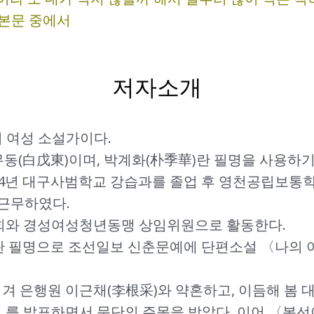
 본문 중에서
저자소개
 여성 소설가이다.
무동(白戊東)이며, 박계화(朴季華)란 필명을 사용하기
 1924년 대구사범학교 강습과를 졸업 후 영천공립
근무하였다.
우회와 경성여성청년동맹 상임위원으로 활동한다.
季華)란 필명으로 조선일보 신춘문예에 단편소설 〈나의
 이겨 은행원 이근채(李根采)와 약혼하고, 이듬해 봄
를 발표하면서 문단의 주목을 받았다. 이어 〈복선이