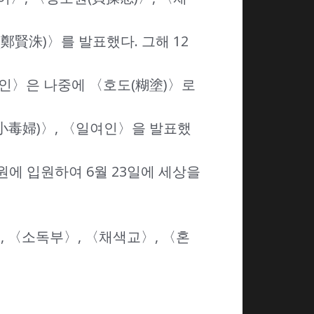
鄭賢洙)〉를 발표했다. 그해 12
식인〉은 나중에 〈호도(糊塗)〉로
(小毒婦)〉, 〈일여인〉을 발표했
원에 입원하여 6월 23일에 세상을
 〈소독부〉, 〈채색교〉, 〈혼