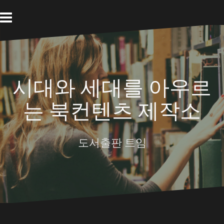
Skip
to
content
시대와 세대를 아우르
는 북컨텐츠 제작소
도서출판 트임