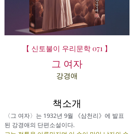
【 신토불이 우리문학 071 】
그 여자
강경애
책소개
〈그 여자〉는 1932년 9월 《삼천리》에 발표
된 강경애의 단편소설이다.