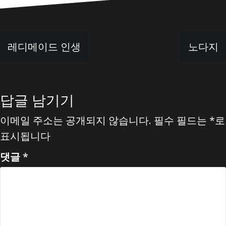
글
레디메이드 인생
노다지
탐
색
답글 남기기
이메일 주소는 공개되지 않습니다.
필수 필드는
*
로
표시됩니다
댓글
*