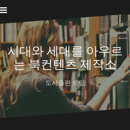
Skip
to
content
시대와 세대를 아우르
는 북컨텐츠 제작소
도서출판 트임