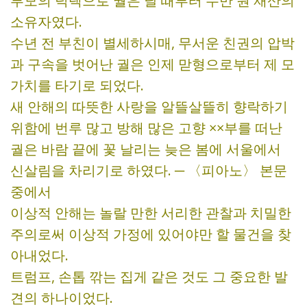
부모의 덕택으로 궐은 날 때부터 수만 원 재산의
소유자였다.
수년 전 부친이 별세하시매, 무서운 친권의 압박
과 구속을 벗어난 궐은 인제 맏형으로부터 제 모
가치를 타기로 되었다.
새 안해의 따뜻한 사랑을 알뜰살뜰히 향락하기
위함에 번루 많고 방해 많은 고향 ××부를 떠난
궐은 바람 끝에 꽃 날리는 늦은 봄에 서울에서
신살림을 차리기로 하였다. ─ 〈피아노〉 본문
중에서
이상적 안해는 놀랄 만한 서리한 관찰과 치밀한
주의로써 이상적 가정에 있어야만 할 물건을 찾
아내었다.
트럼프, 손톱 깎는 집게 같은 것도 그 중요한 발
견의 하나이었다.