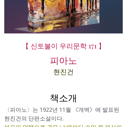
【 신토불이 우리문학 171 】
피아노
현진건
책소개
〈피아노〉는 1922년 11월 《개벽》에 발표된
현진건의 단편소설이다.