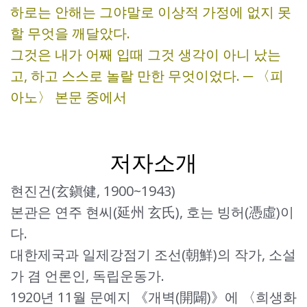
하로는 안해는 그야말로 이상적 가정에 없지 못
할 무엇을 깨달았다.
그것은 내가 어째 입때 그것 생각이 아니 났는
고, 하고 스스로 놀랄 만한 무엇이었다. ─ 〈피
아노〉 본문 중에서
저자소개
현진건(玄鎭健, 1900~1943)
본관은 연주 현씨(延州 玄氏), 호는 빙허(憑虛)이
다.
대한제국과 일제강점기 조선(朝鮮)의 작가, 소설
가 겸 언론인, 독립운동가.
1920년 11월 문예지 《개벽(開闢)》에 〈희생화