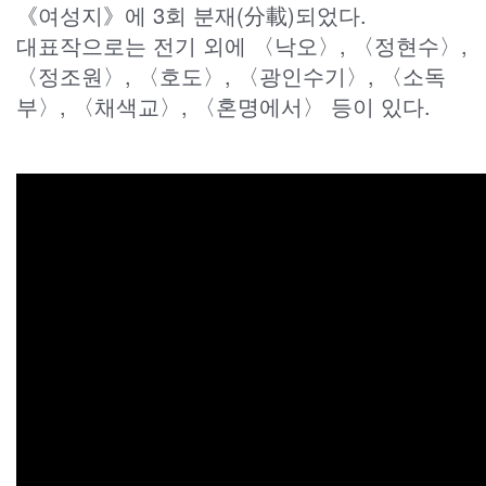
《여성지》에 3회 분재(分載)되었다.
대표작으로는 전기 외에 〈낙오〉, 〈정현수〉,
〈정조원〉, 〈호도〉, 〈광인수기〉, 〈소독
부〉, 〈채색교〉, 〈혼명에서〉 등이 있다.