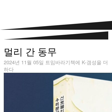
멀리 간 동무
2024년 11월 05일
트임바라기
책에 K-갬성을 더
하다