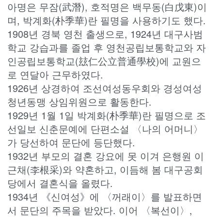
아명은 무잠(武潛), 호적명은 백무동(白戊東)이
며, 박계화(朴季華)란 필명을 사용하기도 했다.
1908년 경북 영천 출생으로, 1924년 대구사범
학교 강습과를 졸업 후 영천공립보통학교와 자
인공립보통학교(玆仁公立普通學校)에 교원으
로 연달아 근무하였다.
1926년 상경하여 조선여성동우회와 경성여성
청년동맹 상임위원으로 활동한다.
1929년 1월 1일 박계화(朴季華)란 필명으로 조
선일보 신춘문예에 단편소설 〈나의 어머니〉
가 당선하여 문단에 등단했다.
1932년 부모의 결혼 강요에 못 이겨 은행원 이
근채(李根采)와 약혼하고, 이듬해 봄 대구공회
당에서 결혼식을 올렸다.
1934년 《신여성》에 〈꺼래이〉를 발표하면
서 문단의 주목을 받았다. 이어 〈복선이〉,