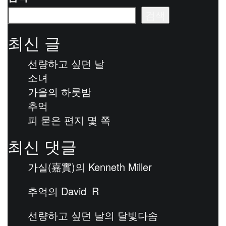
검색
최신 글
선량하고 싶던 날
소녀
가을의 하룻밤
추억
피 묻은 편지 몇 쪽
최신 댓글
가실(嘉實)
의
Kenneth Miller
추억
의
David_R
선량하고 싶던 날
의
달빛다솜