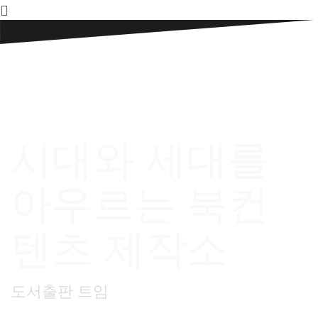
Skip
to
content
시대와 세대를
아우르는 북컨
텐츠 제작소
도서출판 트임