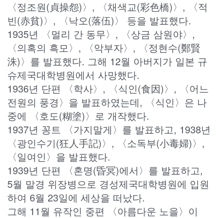
〈정조원(貞操怨)〉, 〈채색교(彩色橋)〉, 〈적
빈(赤貧)〉, 〈낙오(落伍)〉 등을 발표했다.
1935년 〈멀리 간 동무〉, 〈상금 삼원야〉,
〈의혹의 흑모〉, 〈악부자〉, 〈정현수(鄭賢
洙)〉를 발표했다. 그해 12월 아버지가 일본 규
슈제국대학병원에서 사망했다.
1936년 단편 〈학사〉, 〈식인(食因)〉, 〈어느
전원의 풍경〉을 발표하였는데, 〈식인〉은 나
중에 〈호도(糊塗)〉로 개작했다.
1937년 꽁트 〈가지말게〉를 발표하고, 1938년
〈광인수기(狂人手記)〉, 〈소독부(小毒婦)〉,
〈일여인〉을 발표했다.
1939년 단편 〈혼명(昏冥)에서〉를 발표하고,
5월 말경 위장병으로 경성제국대학병원에 입원
하여 6월 23일에 세상을 떠났다.
그해 11월 유작인 중편 〈아름다운 노을〉이